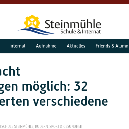
Internat
Aufnahme
Aktuelles
Friends & Alumn
acht
gen möglich: 32
erten verschiedene
ITSCHULE STEINMÜHLE
,
RUDERN
,
SPORT & GESUNDHEIT