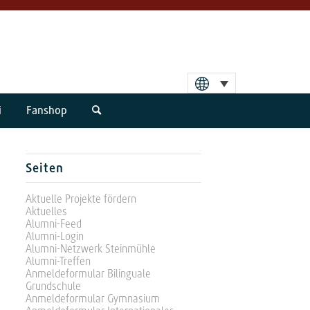
i
Fanshop
Seiten
Aktuelle Projekte fördern
Aktuelles
Alumni-Feed
Alumni-Login
Alumni-Netzwerk Steinmühle
Alumni-Treffen
Anmeldeformular Bilinguale
Grundschule
Anmeldeformular Gymnasium