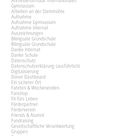
Anmeldeformular Internationales
Gymnasium
Arbeiten an der Steinmühle
Aufnahme
Aufnahme Gymnasium
Aufnahme Internat
Auszeichnungen
Bilinguale Grundschule
Bilinguale Grundschule
Danke Internat
Danke Schule
Datenschutz
Datenschutzerklärung (ausführlich)
Digitalisierung
Donor Dashboard
Ein sicherer Ort
Fahrten & Wochenenden
Fanshop
Fit fürs Leben
Förderpartner
Förderverein
Friends & Alumni
Fundraising
Gesellschaftliche Verantwortung
Gruppen