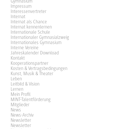
Gymnasium
Impressum
Interessenvertreter
Internat
Internat als Chance
Internat kennenlernen
Internationale Schule
Internationaler Gymnasialzweig
Internationales Gymnasium
Interne Vereine
Jahreskalender Download
Kontakt
Kooperationspartner
Kosten & Vertragsbedingungen
Kunst, Musik & Theater
Leben
Leitbild & Vision
Lernen
Mein Profil
MINT-Talentförderung
Mitglieder
News
News-Archiv
Newsletter
Newsletter