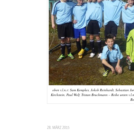
oben v.l.n.r: Sam Kempkes, Jokob Reinhardt, Sebastian Jun
Kirchstein, Paul Wolf, Tristan Bruchmann – Reihe unten v.l.n
Bo
28. MÄRZ 2015