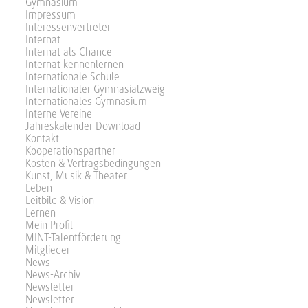
Gymnasium
Impressum
Interessenvertreter
Internat
Internat als Chance
Internat kennenlernen
Internationale Schule
Internationaler Gymnasialzweig
Internationales Gymnasium
Interne Vereine
Jahreskalender Download
Kontakt
Kooperationspartner
Kosten & Vertragsbedingungen
Kunst, Musik & Theater
Leben
Leitbild & Vision
Lernen
Mein Profil
MINT-Talentförderung
Mitglieder
News
News-Archiv
Newsletter
Newsletter