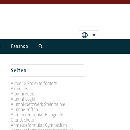
i
Fanshop
Seiten
Aktuelle Projekte fördern
Aktuelles
Alumni-Feed
Alumni-Login
Alumni-Netzwerk Steinmühle
Alumni-Treffen
Anmeldeformular Bilinguale
Grundschule
Anmeldeformular Gymnasium