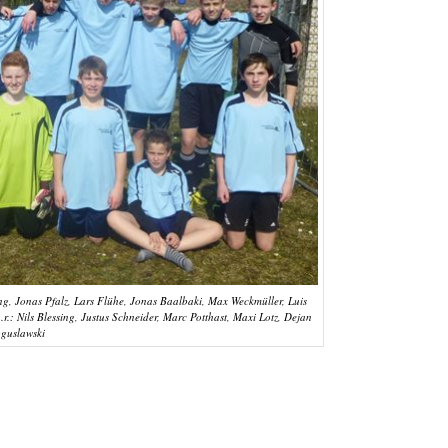
g, Jonas Pfalz, Lars Flühe, Jonas Baalbaki, Max Weckmüller, Luis
.r.: Nils Blessing, Justus Schneider, Marc Potthast, Maxi Lotz, Dejan
guslawski