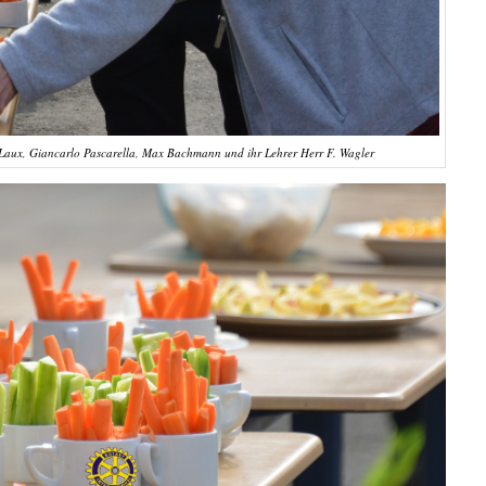
 Laux, Giancarlo Pascarella, Max Bachmann und ihr Lehrer Herr F. Wagler