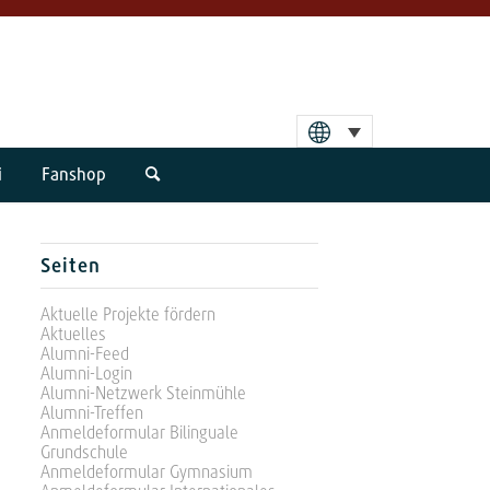
i
Fanshop
Seiten
Aktuelle Projekte fördern
Aktuelles
Alumni-Feed
Alumni-Login
Alumni-Netzwerk Steinmühle
Alumni-Treffen
Anmeldeformular Bilinguale
Grundschule
Anmeldeformular Gymnasium