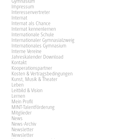
Gymnasium
Impressum
Interessenvertreter
Internat
Internat als Chance
Internat kennenlernen
Internationale Schule
Internationaler Gymnasialzweig
Internationales Gymnasium
Interne Vereine
Jahreskalender Download
Kontakt
Kooperationspartner
Kosten & Vertragsbedingungen
Kunst, Musik & Theater
Leben
Leitbild & Vision
Lernen
Mein Profil
MINT-Talentförderung
Mitglieder
News
News-Archiv
Newsletter
Newsletter