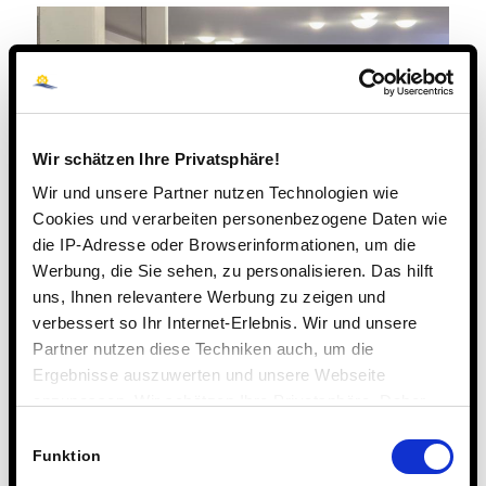
Wir schätzen Ihre Privatsphäre!
Wir und unsere Partner nutzen Technologien wie
Cookies und verarbeiten personenbezogene Daten wie
die IP-Adresse oder Browserinformationen, um die
Werbung, die Sie sehen, zu personalisieren. Das hilft
uns, Ihnen relevantere Werbung zu zeigen und
verbessert so Ihr Internet-Erlebnis. Wir und unsere
Partner nutzen diese Techniken auch, um die
Ergebnisse auszuwerten und unsere Webseite
anzupassen. Wir schätzen Ihre Privatsphäre. Daher
fragen wir Sie hiermit um Erlaubnis zum Einsatz dieser
Einwilligungsauswahl
Technologien.
Funktion