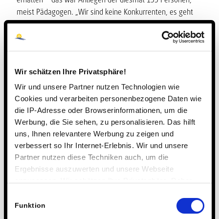
meist Pädagogen. „Wir sind keine Konkurrenten, es geht
allen gut oder allen schlecht,“ hieß es, die rückliegenden
Veranstaltungen resümierend. Diesesmal war die
Botschaft eindeutig: Alle Internate sind voll.
Wir schätzen Ihre Privatsphäre!
Wichigkeit eines realen Mentors
Wir und unsere Partner nutzen Technologien wie
Cookies und verarbeiten personenbezogene Daten wie
Ob Nordsee oder Voralpenland: Internate hatten lange mit
die IP-Adresse oder Browserinformationen, um die
Imageproblemen zu kämpfen. Sie galten als
Werbung, die Sie sehen, zu personalisieren. Das hilft
„Abschieberampe“ für Familien, als Ort, an den man
uns, Ihnen relevantere Werbung zu zeigen und
kommt, wenn man kein guter Schüler oder keine nette
verbessert so Ihr Internet-Erlebnis. Wir und unsere
Tochter ist. Dieses Image – in England nie gekannt – ist in
Partner nutzen diese Techniken auch, um die
Deutschland weitgehend überwunden. Den
Ergebnisse auszuwerten und unsere Webseite
Tagungsteilnehmern an der Steinmühle ging es um Lösung
anzupassen. Wir schätzen Ihre Privatsphäre. Daher
anderer Probleme und Fragen, die die Gegenwart
fragen wir Sie hiermit um Erlaubnis zum Einsatz dieser
Einwilligungsauswahl
hervorbringt: Digitalisierung an Schulen, das Lernen
Technologien.
Funktion
während und nach der Corona-Krise, die Wichtigkeit eines