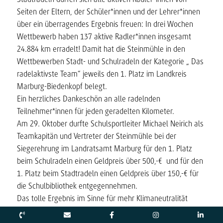
Seiten der Eltern, der Schüler*innen und der Lehrer*innen
über ein überragendes
Ergebnis freuen:
In drei Wochen
Wettbewerb haben
137 aktive Radler*innen
insgesamt
24.884 km
erradelt!
Damit hat die Steinmühle in den
Wettbewerben Stadt- und Schulradeln der Kategorie „ Das
radelaktivste Team“ jeweils den 1. Platz im Landkreis
Marburg-Biedenkopf belegt.
Ein herzliches Dankeschön an alle radelnden
Teilnehmer*innen für jeden geradelten Kilometer.
Am 29. Oktober durfte Schulsportleiter Michael Neirich als
Teamkapitän und Vertreter der Steinmühle bei der
Siegerehrung im Landratsamt Marburg für den 1. Platz
beim Schulradeln einen Geldpreis über 500,-€
und für den
1. Platz beim Stadtradeln einen Geldpreis über 150,-€ für
die Schulbibliothek
entgegennehmen.
Das tolle Ergebnis im Sinne für mehr Klimaneutralität
sollte die ganze Schulgemeinde motivieren,
auch im