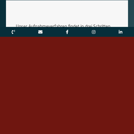
Unser Aufnahmeverfahren findet in drei Schritten
statt:
ein Informationsabend Ende
Januar/Anfang Februar
eine schriftliche Bewerbung im
Februar
ein persönliches Gespräch im
März und April