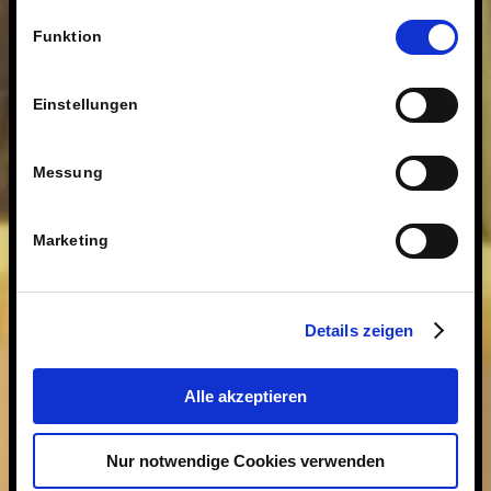
fragen wir Sie hiermit um Erlaubnis zum Einsatz dieser
Einwilligungsauswahl
Technologien.
Funktion
Einstellungen
Messung
Marketing
Details zeigen
Alle akzeptieren
Nur notwendige Cookies verwenden