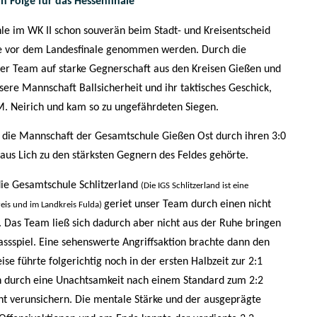
in Folge für das Hessenfinale
e im WK II schon souverän beim Stadt- und Kreisentscheid
rde vor dem Landesfinale genommen werden. Durch die
er Team auf starke Gegnerschaft aus den Kreisen Gießen und
ere Mannschaft Ballsicherheit und ihr taktisches Geschick,
M. Neirich und kam so zu ungefährdeten Siegen.
ss die Mannschaft der Gesamtschule Gießen Ost durch ihren 3:0
 aus Lich zu den stärksten Gegnern des Feldes gehörte.
ie Gesamtschule Schlitzerland
(
Die IGS Schlitzerland ist eine
geriet unser Team durch einen nicht
eis und im Landkreis Fulda
)
. Das Team ließ sich dadurch aber nicht aus der Ruhe bringen
ssspiel. Eine sehenswerte Angriffsaktion brachte dann den
se führte folgerichtig noch in der ersten Halbzeit zur 2:1
h durch eine Unachtsamkeit nach einem Standard zum 2:2
cht verunsichern. Die mentale Stärke und der ausgeprägte