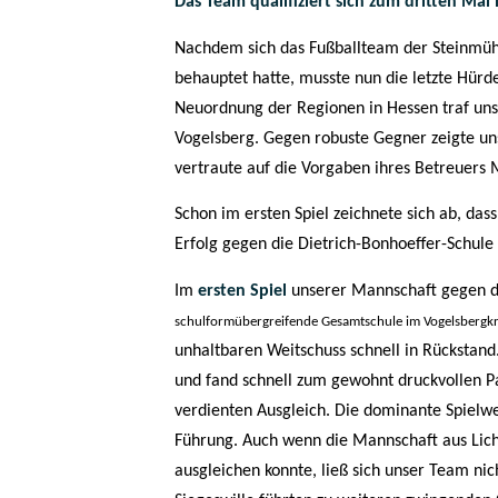
Das Team qualifiziert sich zum dritten Mal 
Nachdem sich das Fußballteam der Steinmühl
behauptet hatte, musste nun die letzte Hü
Neuordnung der Regionen in Hessen traf uns
Vogelsberg. Gegen robuste Gegner zeigte uns
vertraute auf die Vorgaben ihres Betreuers 
Schon im ersten Spiel zeichnete sich ab, da
Erfolg gegen die Dietrich-Bonhoeffer-Schule
Im
ersten Spiel
unserer Mannschaft gegen d
schulformübergreifende Gesamtschule im Vogelsbergkr
unhaltbaren Weitschuss schnell in Rückstand
und fand schnell zum gewohnt druckvollen Pa
verdienten Ausgleich. Die dominante Spielwei
Führung. Auch wenn die Mannschaft aus Lic
ausgleichen konnte, ließ sich unser Team ni