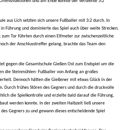
 Offensivaktionen und am Ende konnte der verdiente 3:2
e aus Lich setzten sich unsere Fußballer mit 3:2 durch. In
in Führung und dominierte das Spiel auch über weite Strecken.
ug zum Tor führten durch einen Elfmeter zur zwischenzeitliche
och der Anschlusstreffer gelang, brachte das Team den
et gegen die Gesamtschule Gießen Ost zum Endspiel um die
ten die Steinmühlen- Fußballer von Anfang an großes
herheit. Dennoch hätten die Gießener mit etwas Glück in der
n. Durch frühes Stören des Gegners und durch die druckvolle
ich die Spielkontrolle und erzielte bald darauf die Führung,
ebaut werden konnte. In der zweiten Halbzeit ließ unsere
 des Gegners zu und gewann dieses entscheidende Spiel