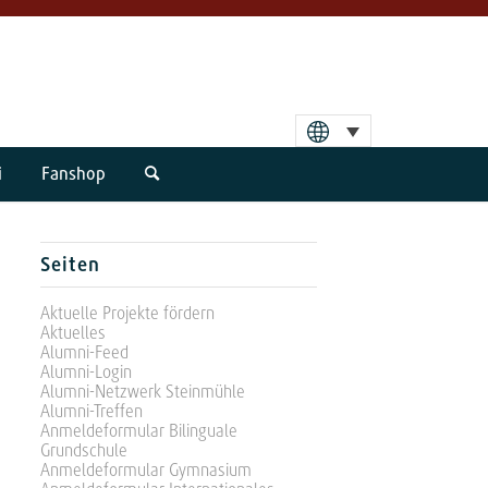
i
Fanshop
Seiten
Aktuelle Projekte fördern
Aktuelles
Alumni-Feed
Alumni-Login
Alumni-Netzwerk Steinmühle
Alumni-Treffen
Anmeldeformular Bilinguale
Grundschule
Anmeldeformular Gymnasium