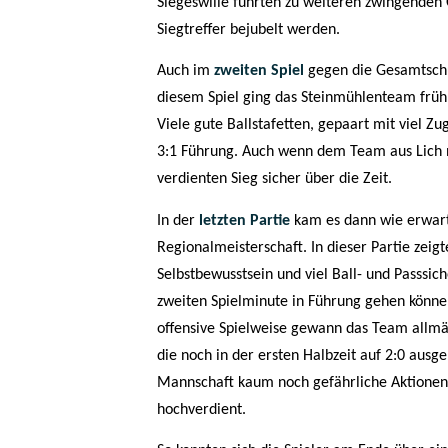
Siegeswille führten zu weiteren zwingenden
Siegtreffer bejubelt werden.
Auch im
zweiten Spiel
gegen die Gesamtschul
diesem Spiel ging das Steinmühlenteam früh 
Viele gute Ballstafetten, gepaart mit viel Z
3:1 Führung. Auch wenn dem Team aus Lich n
verdienten Sieg sicher über die Zeit.
In der
letzten Partie
kam es dann wie erwart
Regionalmeisterschaft. In dieser Partie zeig
Selbstbewusstsein und viel Ball- und Passsic
zweiten Spielminute in Führung gehen könne
offensive Spielweise gewann das Team allmähl
die noch in der ersten Halbzeit auf 2:0 ausg
Mannschaft kaum noch gefährliche Aktionen
hochverdient.