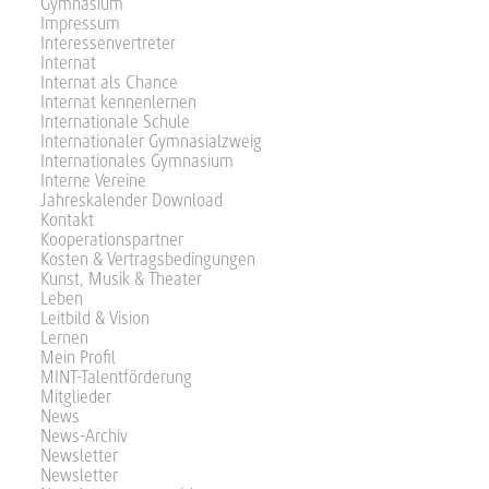
Gymnasium
Impressum
Interessenvertreter
Internat
Internat als Chance
Internat kennenlernen
Internationale Schule
Internationaler Gymnasialzweig
Internationales Gymnasium
Interne Vereine
Jahreskalender Download
Kontakt
Kooperationspartner
Kosten & Vertragsbedingungen
Kunst, Musik & Theater
Leben
Leitbild & Vision
Lernen
Mein Profil
MINT-Talentförderung
Mitglieder
News
News-Archiv
Newsletter
Newsletter