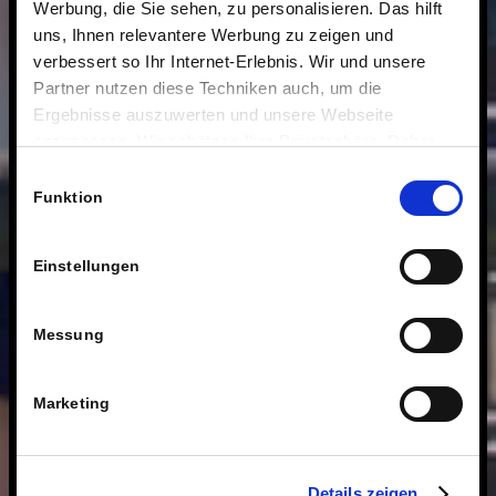
Werbung, die Sie sehen, zu personalisieren. Das hilft
uns, Ihnen relevantere Werbung zu zeigen und
verbessert so Ihr Internet-Erlebnis. Wir und unsere
Partner nutzen diese Techniken auch, um die
Ergebnisse auszuwerten und unsere Webseite
anzupassen. Wir schätzen Ihre Privatsphäre. Daher
fragen wir Sie hiermit um Erlaubnis zum Einsatz dieser
Einwilligungsauswahl
Technologien.
Funktion
Einstellungen
Messung
Marketing
Details zeigen