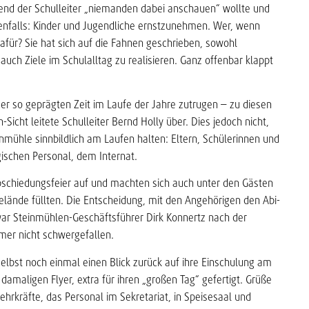
rend der Schulleiter „niemanden dabei anschauen“ wollte und
enfalls: Kinder und Jugendliche ernstzunehmen. Wer, wenn
dafür? Sie hat sich auf die Fahnen geschrieben, sowohl
auch Ziele im Schulalltag zu realisieren. Ganz offenbar klappt
er so geprägten Zeit im Laufe der Jahre zutrugen – zu diesen
Sicht leitete Schulleiter Bernd Holly über. Dies jedoch nicht,
inmühle sinnbildlich am Laufen halten: Eltern, Schülerinnen und
ischen Personal, dem Internat.
bschiedungsfeier auf und machten sich auch unter den Gästen
elände füllten. Die Entscheidung, mit den Angehörigen den Abi-
war Steinmühlen-Geschäftsführer Dirk Konnertz nach der
er nicht schwergefallen.
selbst noch einmal einen Blick zurück auf ihre Einschulung am
maligen Flyer, extra für ihren „großen Tag“ gefertigt. Grüße
ehrkräfte, das Personal im Sekretariat, in Speisesaal und