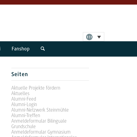
i
Fanshop
Seiten
Aktuelle Projekte fördern
Aktuelles
Alumni-Feed
Alumni-Login
Alumni-Netzwerk Steinmühle
Alumni-Treffen
Anmeldeformular Bilinguale
Grundschule
Anmeldeformular Gymnasium