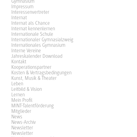
Gymnasium
Impressum
Interessenvertreter
Internat
Internat als Chance
Internat kennenlernen
Internationale Schule
Internationaler Gymnasialzweig
Internationales Gymnasium
Interne Vereine
Jahreskalender Download
Kontakt
Kooperationspartner
Kosten & Vertragsbedingungen
Kunst, Musik & Theater
Leben
Leitbild & Vision
Lernen
Mein Profil
MINT-Talentförderung
Mitglieder
News
News-Archiv
Newsletter
Newsletter