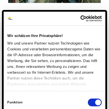
26. APRIL 2018
Bronze für das Team mit
Wir schätzen Ihre Privatsphäre!
Jana Vollhardt bei den
Wir und unsere Partner nutzen Technologien wie
Cookies und verarbeiten personenbezogene Daten wie
Deutschen
die IP-Adresse oder Browserinformationen, um die
Werbung, die Sie sehen, zu personalisieren. Das hilft
Meisterschaften im
uns, Ihnen relevantere Werbung zu zeigen und
Vierkampf
verbessert so Ihr Internet-Erlebnis. Wir und unsere
Partner nutzen diese Techniken auch, um die
ARCHIV
Ergebnisse auszuwerten und unsere Webseite
anzupassen. Wir schätzen Ihre Privatsphäre. Daher
fragen wir Sie hiermit um Erlaubnis zum Einsatz dieser
Einwilligungsauswahl
Technologien.
Funktion