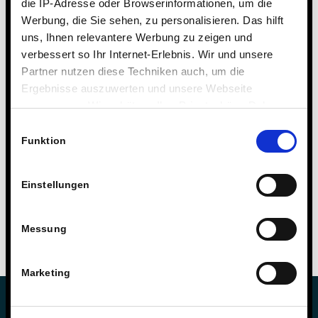
und Lehrern gelebt wird.
die IP-Adresse oder Browserinformationen, um die
Werbung, die Sie sehen, zu personalisieren. Das hilft
uns, Ihnen relevantere Werbung zu zeigen und
verbessert so Ihr Internet-Erlebnis. Wir und unsere
Partner nutzen diese Techniken auch, um die
Ergebnisse auszuwerten und unsere Webseite
anzupassen. Wir schätzen Ihre Privatsphäre. Daher
fragen wir Sie hiermit um Erlaubnis zum Einsatz dieser
Einwilligungsauswahl
Technologien.
Funktion
Einstellungen
Messung
Marketing