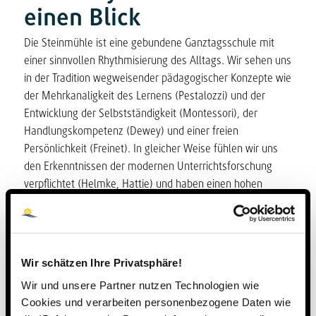
einen Blick
Die Steinmühle ist eine gebundene Ganztagsschule mit
einer sinnvollen Rhythmisierung des Alltags. Wir sehen uns
in der Tradition wegweisender pädagogischer Konzepte wie
der Mehrkanaligkeit des Lernens (Pestalozzi) und der
Entwicklung der Selbstständigkeit (Montessori), der
Handlungskompetenz (Dewey) und einer freien
Persönlichkeit (Freinet). In gleicher Weise fühlen wir uns
den Erkenntnissen der modernen Unterrichtsforschung
verpflichtet (Helmke, Hattie) und haben einen hohen
Anspruch an die Qualität unseres unterrichtlichen und
außerunterrichtlichen Angebots.
Dabei ist es uns ein besonderes Anliegen, Einzelnen
Wir schätzen Ihre Privatsphäre!
gerecht zu werden und die Schule als Gemeinschaft zu
verstehen, in der das Prinzip der Gleichwürdigkeit (Juul)
Wir und unsere Partner nutzen Technologien wie
zwischen Schülerinnen und Schülern sowie Lehrerinnen
Cookies und verarbeiten personenbezogene Daten wie