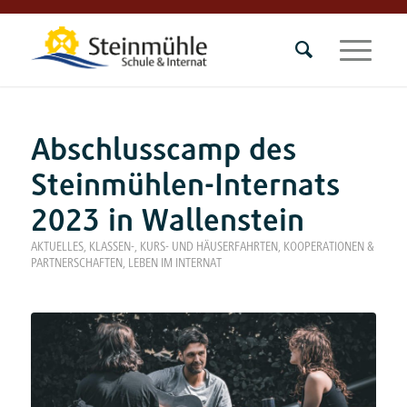
Abschlusscamp des
Steinmühlen-Internats
2023 in Wallenstein
AKTUELLES
,
KLASSEN-, KURS- UND HÄUSERFAHRTEN
,
KOOPERATIONEN &
PARTNERSCHAFTEN
,
LEBEN IM INTERNAT