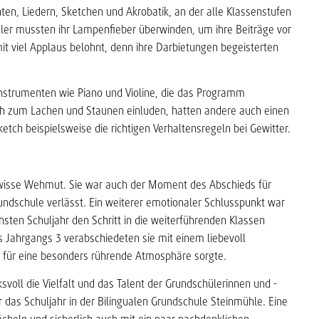
hten, Liedern, Sketchen und Akrobatik, an der alle Klassenstufen
üler mussten ihr Lampenfieber überwinden, um ihre Beiträge vor
it viel Applaus belohnt, denn ihre Darbietungen begeisterten
nstrumenten wie Piano und Violine, die das Programm
ch zum Lachen und Staunen einluden, hatten andere auch einen
ketch beispielsweise die richtigen Verhaltensregeln bei Gewitter.
ewisse Wehmut. Sie war auch der Moment des Abschieds für
rundschule verlässt. Ein weiterer emotionaler Schlusspunkt war
hsten Schuljahr den Schritt in die weiterführenden Klassen
s Jahrgangs 3 verabschiedeten sie mit einem liebevoll
n für eine besonders rührende Atmosphäre sorgte.
svoll die Vielfalt und das Talent der Grundschülerinnen und -
 das Schuljahr in der Bilingualen Grundschule Steinmühle. Eine