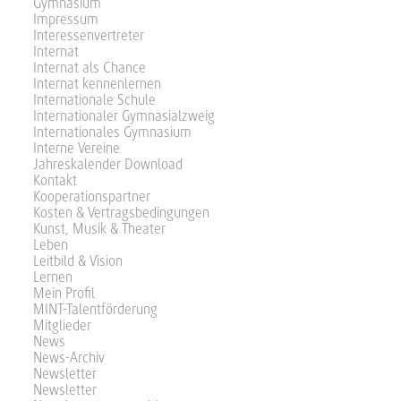
Gymnasium
Impressum
Interessenvertreter
Internat
Internat als Chance
Internat kennenlernen
Internationale Schule
Internationaler Gymnasialzweig
Internationales Gymnasium
Interne Vereine
Jahreskalender Download
Kontakt
Kooperationspartner
Kosten & Vertragsbedingungen
Kunst, Musik & Theater
Leben
Leitbild & Vision
Lernen
Mein Profil
MINT-Talentförderung
Mitglieder
News
News-Archiv
Newsletter
Newsletter