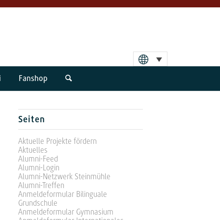
i
Fanshop
Seiten
Aktuelle Projekte fördern
Aktuelles
Alumni-Feed
Alumni-Login
Alumni-Netzwerk Steinmühle
Alumni-Treffen
Anmeldeformular Bilinguale
Grundschule
Anmeldeformular Gymnasium