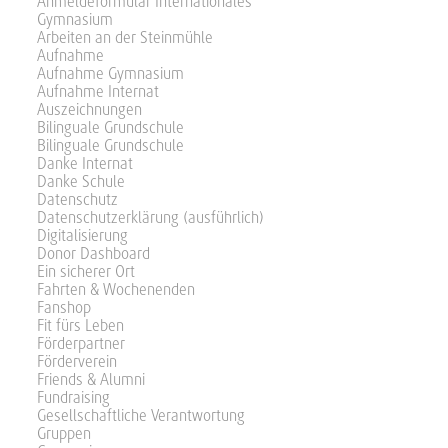
Anmeldeformular Internationales
Gymnasium
Arbeiten an der Steinmühle
Aufnahme
Aufnahme Gymnasium
Aufnahme Internat
Auszeichnungen
Bilinguale Grundschule
Bilinguale Grundschule
Danke Internat
Danke Schule
Datenschutz
Datenschutzerklärung (ausführlich)
Digitalisierung
Donor Dashboard
Ein sicherer Ort
Fahrten & Wochenenden
Fanshop
Fit fürs Leben
Förderpartner
Förderverein
Friends & Alumni
Fundraising
Gesellschaftliche Verantwortung
Gruppen