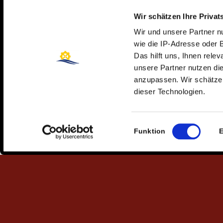
Unser langjähriger Kooperationspartner im
Wir schätzen Ihre Privat
inklusiven Rudern und anderen Sportarten
Wir und unsere Partner 
wie die IP-Adresse oder 
Das hilft uns, Ihnen rele
unsere Partner nutzen d
anzupassen. Wir schätzen
dieser Technologien.
Einwilligungsauswahl
Funktion
E
Mit allen dafür notwendigen Voraussetzungen
wurden wir Partnerschule des Deutschen
Ruderverbandes und präsentieren regelmäßig
Nachwuchs für das deutsche
Hochleistungsrudern