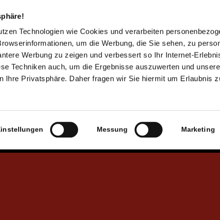
Wir sind Partnerschule der Marburger Universität
sphäre!
und stehen im Austausch sowohl mit Forschung
nutzen Technologien wie Cookies und verarbeiten personenbezo
und Lehre als auch mit Absolventinnen,
Browserinformationen, um die Werbung, die Sie sehen, zu person
Absolventen und Studierenden
vantere Werbung zu zeigen und verbessert so Ihr Internet-Erlebni
iese Techniken auch, um die Ergebnisse auszuwerten und unser
 Ihre Privatsphäre. Daher fragen wir Sie hiermit um Erlaubnis 
instellungen
Messung
Marketing
Unsere wichtige Basis als inklusives
Wassersportzentrum und Landesleistungszentrum
Pararudern