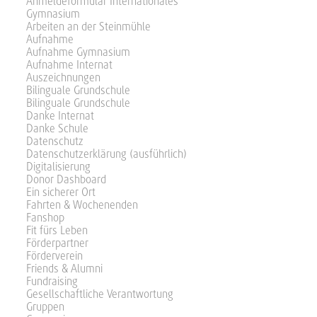
Anmeldeformular Internationales
Gymnasium
Arbeiten an der Steinmühle
Aufnahme
Aufnahme Gymnasium
Aufnahme Internat
Auszeichnungen
Bilinguale Grundschule
Bilinguale Grundschule
Danke Internat
Danke Schule
Datenschutz
Datenschutzerklärung (ausführlich)
Digitalisierung
Donor Dashboard
Ein sicherer Ort
Fahrten & Wochenenden
Fanshop
Fit fürs Leben
Förderpartner
Förderverein
Friends & Alumni
Fundraising
Gesellschaftliche Verantwortung
Gruppen