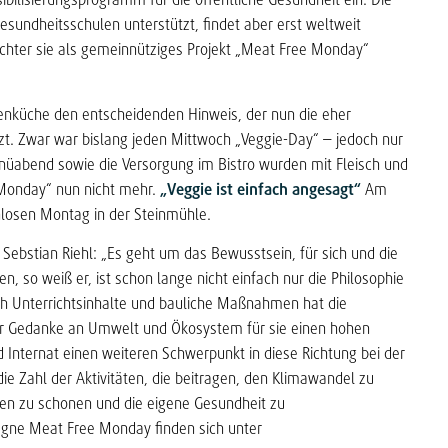
undheitsschulen unterstützt, findet aber erst weltweit
chter sie als gemeinnütziges Projekt „Meat Free Monday“
enküche den entscheidenden Hinweis, der nun die eher
zt. Zwar war bislang jeden Mittwoch „Veggie-Day“ – jedoch nur
nüabend sowie die Versorgung im Bistro wurden mit Fleisch und
 Monday“ nun nicht mehr.
„Veggie ist einfach angesagt“
Am
chlosen Montag in der Steinmühle.
Sebstian Riehl: „Es geht um das Bewusstsein, für sich und die
n, so weiß er, ist schon lange nicht einfach nur die Philosophie
rch Unterrichtsinhalte und bauliche Maßnahmen hat die
er Gedanke an Umwelt und Ökosystem für sie einen hohen
 Internat einen weiteren Schwerpunkt in diese Richtung bei der
ie Zahl der Aktivitäten, die beitragen, den Klimawandel zu
cen zu schonen und die eigene Gesundheit zu
gne Meat Free Monday finden sich unter