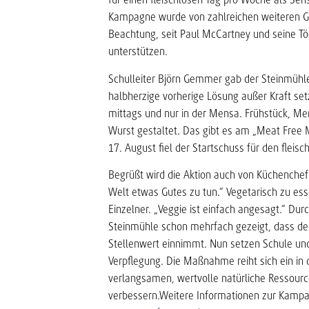
Kampagne wurde von zahlreichen weiteren Ges
Beachtung, seit Paul McCartney und seine Tö
unterstützen.
Schulleiter Björn Gemmer gab der Steinmühl
halbherzige vorherige Lösung außer Kraft set
mittags und nur in der Mensa. Frühstück, Me
Wurst gestaltet. Das gibt es am „Meat Free
17. August fiel der Startschuss für den fleis
Begrüßt wird die Aktion auch von Küchenchef 
Welt etwas Gutes zu tun.“ Vegetarisch zu esse
Einzelner. „Veggie ist einfach angesagt.“ Du
Steinmühle schon mehrfach gezeigt, dass d
Stellenwert einnimmt. Nun setzen Schule und
Verpflegung. Die Maßnahme reiht sich ein in d
verlangsamen, wertvolle natürliche Ressour
verbessern.Weitere Informationen zur Kampa