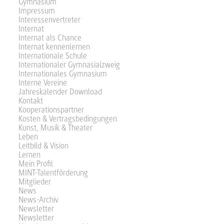
Gymnasium
Impressum
Interessenvertreter
Internat
Internat als Chance
Internat kennenlernen
Internationale Schule
Internationaler Gymnasialzweig
Internationales Gymnasium
Interne Vereine
Jahreskalender Download
Kontakt
Kooperationspartner
Kosten & Vertragsbedingungen
Kunst, Musik & Theater
Leben
Leitbild & Vision
Lernen
Mein Profil
MINT-Talentförderung
Mitglieder
News
News-Archiv
Newsletter
Newsletter