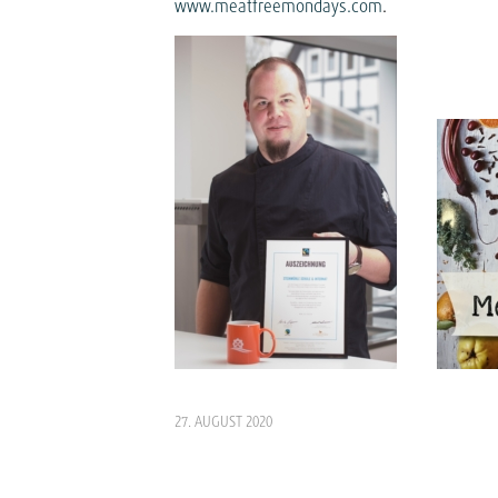
www.meatfreemondays.com
.
27. AUGUST 2020