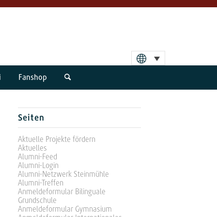
i
Fanshop
Seiten
Aktuelle Projekte fördern
Aktuelles
Alumni-Feed
Alumni-Login
Alumni-Netzwerk Steinmühle
Alumni-Treffen
Anmeldeformular Bilinguale
Grundschule
Anmeldeformular Gymnasium