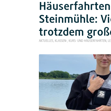
Häuserfahrten
Steinmühle: Vi
trotzdem groß
AKTUELLES
,
KLASSEN-, KURS- UND HÄUSERFAHRTEN
,
LE