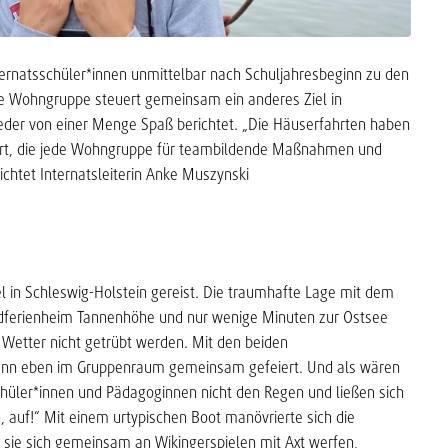
ernatsschüler*innen unmittelbar nach Schuljahresbeginn zu den
e Wohngruppe steuert gemeinsam ein anderes Ziel in
eder von einer Menge Spaß berichtet. „Die Häuserfahrten haben
bliert, die jede Wohngruppe für teambildende Maßnahmen und
chtet Internatsleiterin Anke Muszynski
l in Schleswig-Holstein gereist. Die traumhafte Lage mit dem
ndferienheim Tannenhöhe und nur wenige Minuten zur Ostsee
 Wetter nicht getrübt werden. Mit den beiden
ann eben im Gruppenraum gemeinsam gefeiert. Und als wären
chüler*innen und Pädagoginnen nicht den Regen und ließen sich
, auf!“ Mit einem urtypischen Boot manövrierte sich die
ie sich gemeinsam an Wikingerspielen mit Axt werfen,