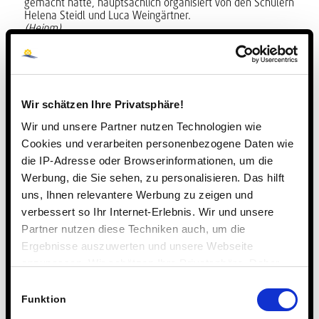
gemacht hatte, hauptsächlich organisiert von den Schülern
Helena Steidl und Luca Weingärtner.
(Heinm)
Wir schätzen Ihre Privatsphäre!
Wir und unsere Partner nutzen Technologien wie
Cookies und verarbeiten personenbezogene Daten wie
die IP-Adresse oder Browserinformationen, um die
Werbung, die Sie sehen, zu personalisieren. Das hilft
uns, Ihnen relevantere Werbung zu zeigen und
verbessert so Ihr Internet-Erlebnis. Wir und unsere
Partner nutzen diese Techniken auch, um die
Ergebnisse auszuwerten und unsere Webseite
anzupassen. Wir schätzen Ihre Privatsphäre. Daher
fragen wir Sie hiermit um Erlaubnis zum Einsatz dieser
Einwilligungsauswahl
Technologien.
Funktion