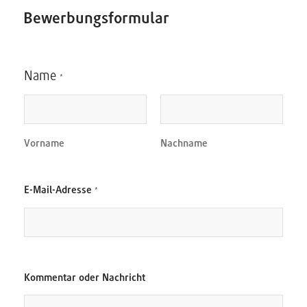
Bewerbungsformular
Name
*
Vorname
Nachname
N
*
E-Mail-Adresse
*
a
N
c
a
h
m
r
e
i
N
c
a
h
m
Kommentar oder Nachricht
t
e
N