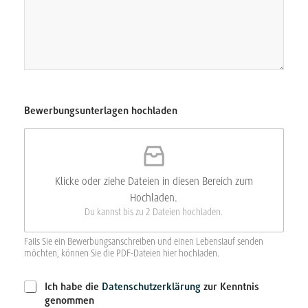
a
m
e
B
e
w
e
r
b
Bewerbungsunterlagen hochladen
u
n
g
s
u
Klicke oder ziehe Dateien in diesen Bereich zum
n
Hochladen.
t
e
Du kannst bis zu 2 Dateien hochladen.
r
l
Falls Sie ein Bewerbungsanschreiben und einen Lebenslauf senden
a
möchten, können Sie die PDF-Dateien hier hochladen.
g
e
D
Ich habe die
Datenschutzerklärung
zur Kenntnis
n
a
genommen