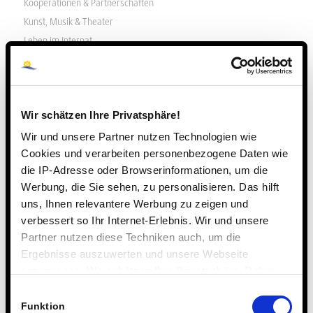
Kooperationen & Partnerschaften
Kunst, Musik & Theater
Leben im Internat
MINT
Ökologie und Nachhaltigkeit
Politik, Wirtschaft & Verantwortung
Wir schätzen Ihre Privatsphäre!
Reitschule Steinmühle
Rudern
Wir und unsere Partner nutzen Technologien wie
Cookies und verarbeiten personenbezogene Daten wie
Soziales Engagement
die IP-Adresse oder Browserinformationen, um die
Sport & Gesundheit
Werbung, die Sie sehen, zu personalisieren. Das hilft
Sprachen & Internationalität
uns, Ihnen relevantere Werbung zu zeigen und
Steinmühle unterwegs
verbessert so Ihr Internet-Erlebnis. Wir und unsere
Stellenangebote
Partner nutzen diese Techniken auch, um die
Talentförderung
Ergebnisse auszuwerten und unsere Webseite
Umfragen & Studien
anzupassen. Wir schätzen Ihre Privatsphäre. Daher
Uncategorized
fragen wir Sie hiermit um Erlaubnis zum Einsatz dieser
Einwilligungsauswahl
Technologien.
Wettbewerbe & Auszeichnungen
Funktion