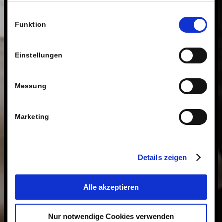
fragen wir Sie hiermit um Erlaubnis zum Einsatz dieser
Einwilligungsauswahl
Technologien.
Funktion
Einstellungen
Messung
Marketing
Details zeigen
Alle akzeptieren
Nur notwendige Cookies verwenden