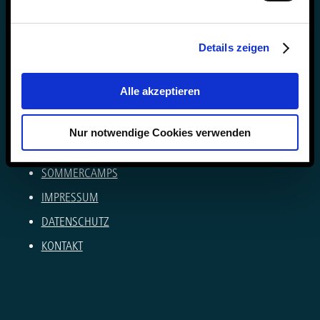
Anke Muszynski & Dirk Konnertz
Telefon: 06421 408-0
Details zeigen
internat@steinmuehle.de
Alle akzeptieren
NEWSLETTER
VERÖFFENTLICHUNGEN
Nur notwendige Cookies verwenden
KARRIERE AN DER STEINMÜHLE
SOMMERCAMPS
IMPRESSUM
DATENSCHUTZ
KONTAKT