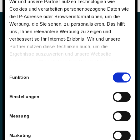
Wir und unsere Partner nutzen Technologien wie
Cookies und verarbeiten personenbezogene Daten wie
die IP-Adresse oder Browserinformationen, um die
Werbung, die Sie sehen, zu personalisieren. Das hilft
uns, Ihnen relevantere Werbung zu zeigen und
verbessert so Ihr Internet-Erlebnis. Wir und unsere
Partner nutzen diese Techniken auch, um die
Sie haben Fragen zur Schule?
Ergebnisse auszuwerten und unsere Webseite
anzupassen. Wir schätzen Ihre Privatsphäre. Daher
Schulleitung & Geschäftsführung
fragen wir Sie hiermit um Erlaubnis zum Einsatz dieser
Einwilligungsauswahl
Björn Gemmer & Dirk Konnertz
Technologien.
Funktion
Telefon: 06421 408-20
schule@steinmuehle.de
Einstellungen
Messung
Sie haben Fragen zum Internat?
Internatsleitung & Geschäftsführung
Marketing