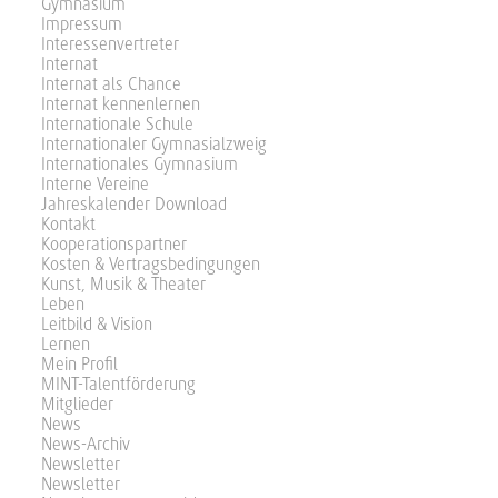
Gymnasium
Impressum
Interessenvertreter
Internat
Internat als Chance
Internat kennenlernen
Internationale Schule
Internationaler Gymnasialzweig
Internationales Gymnasium
Interne Vereine
Jahreskalender Download
Kontakt
Kooperationspartner
Kosten & Vertragsbedingungen
Kunst, Musik & Theater
Leben
Leitbild & Vision
Lernen
Mein Profil
MINT-Talentförderung
Mitglieder
News
News-Archiv
Newsletter
Newsletter