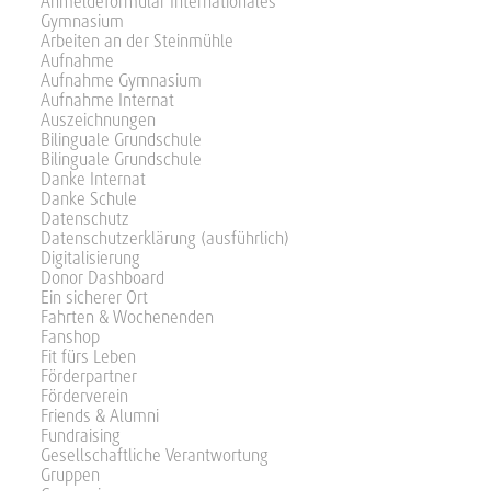
Anmeldeformular Internationales
Gymnasium
Arbeiten an der Steinmühle
Aufnahme
Aufnahme Gymnasium
Aufnahme Internat
Auszeichnungen
Bilinguale Grundschule
Bilinguale Grundschule
Danke Internat
Danke Schule
Datenschutz
Datenschutzerklärung (ausführlich)
Digitalisierung
Donor Dashboard
Ein sicherer Ort
Fahrten & Wochenenden
Fanshop
Fit fürs Leben
Förderpartner
Förderverein
Friends & Alumni
Fundraising
Gesellschaftliche Verantwortung
Gruppen