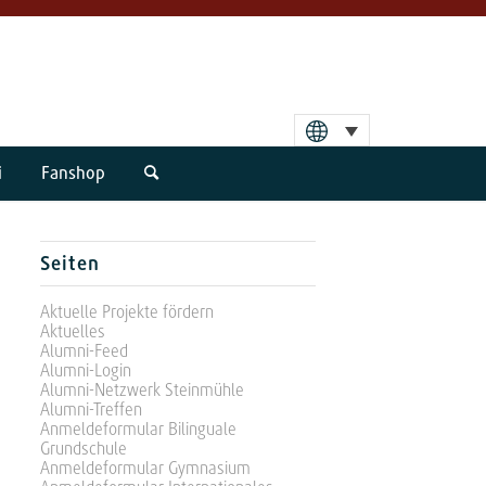
i
Fanshop
Seiten
Aktuelle Projekte fördern
Aktuelles
Alumni-Feed
Alumni-Login
Alumni-Netzwerk Steinmühle
Alumni-Treffen
Anmeldeformular Bilinguale
Grundschule
Anmeldeformular Gymnasium