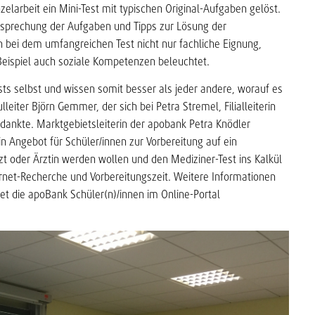
elarbeit ein Mini-Test mit typischen Original-Aufgaben gelöst.
sprechung der Aufgaben und Tipps zur Lösung der
bei dem umfangreichen Test nicht nur fachliche Eignung,
eispiel auch soziale Kompetenzen beleuchtet.
ts selbst und wissen somit besser als jeder andere, worauf es
eiter Björn Gemmer, der sich bei Petra Stremel, Filialleiterin
dankte. Marktgebietsleiterin der apobank Petra Knödler
in Angebot für Schüler/innen zur Vorbereitung auf ein
rzt oder Ärztin werden wollen und den Mediziner-Test ins Kalkül
ernet-Recherche und Vorbereitungszeit. Weitere Informationen
et die apoBank Schüler(n)/innen im Online-Portal