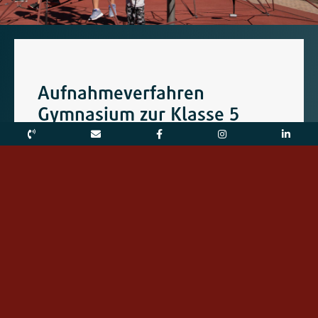
Aufnahmeverfahren
Gymnasium zur Klasse 5
Termine für Aufnahmegespräche zum
Schuljahr 2027/28 können ab September
2026 vereinbart werden.
Kommende Termine:
Infoabend
MITTWOCH, 28. OKTOBER 2026 UM 19 UHR
Infotag