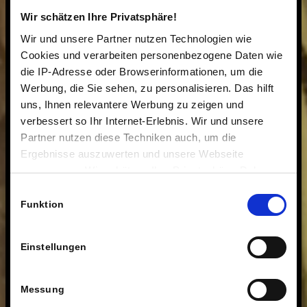
Wir schätzen Ihre Privatsphäre!
Wir und unsere Partner nutzen Technologien wie
Cookies und verarbeiten personenbezogene Daten wie
die IP-Adresse oder Browserinformationen, um die
Werbung, die Sie sehen, zu personalisieren. Das hilft
uns, Ihnen relevantere Werbung zu zeigen und
verbessert so Ihr Internet-Erlebnis. Wir und unsere
Partner nutzen diese Techniken auch, um die
Ergebnisse auszuwerten und unsere Webseite
anzupassen. Wir schätzen Ihre Privatsphäre. Daher
fragen wir Sie hiermit um Erlaubnis zum Einsatz dieser
Einwilligungsauswahl
Technologien.
Funktion
Einstellungen
Messung