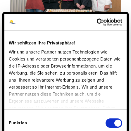
Wir schätzen Ihre Privatsphäre!
Wir und unsere Partner nutzen Technologien wie
Cookies und verarbeiten personenbezogene Daten wie
die IP-Adresse oder Browserinformationen, um die
Werbung, die Sie sehen, zu personalisieren. Das hilft
uns, Ihnen relevantere Werbung zu zeigen und
verbessert so Ihr Internet-Erlebnis. Wir und unsere
Partner nutzen diese Techniken auch, um die
Ergebnisse auszuwerten und unsere Webseite
anzupassen. Wir schätzen Ihre Privatsphäre. Daher
fragen wir Sie hiermit um Erlaubnis zum Einsatz dieser
Einwilligungsauswahl
Technologien.
Funktion