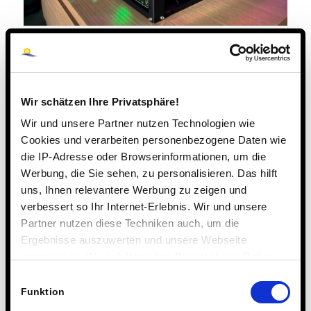
19. FEBRUAR 2026
Steinmühle erstmals als
Wir schätzen Ihre Privatsphäre!
Wir und unsere Partner nutzen Technologien wie
Digitale Schule
Cookies und verarbeiten personenbezogene Daten wie
ausgezeichnet
die IP-Adresse oder Browserinformationen, um die
Werbung, die Sie sehen, zu personalisieren. Das hilft
AKTUELLES
,
DIGITALISIERUNG & KI
,
WETTBEWERBE & AUSZEICHNUNGEN
uns, Ihnen relevantere Werbung zu zeigen und
verbessert so Ihr Internet-Erlebnis. Wir und unsere
Partner nutzen diese Techniken auch, um die
Ergebnisse auszuwerten und unsere Webseite
anzupassen. Wir schätzen Ihre Privatsphäre. Daher
fragen wir Sie hiermit um Erlaubnis zum Einsatz dieser
Einwilligungsauswahl
Technologien.
Funktion