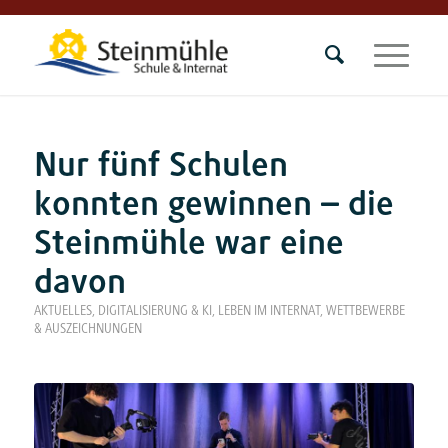
Nur fünf Schulen
konnten gewinnen – die
Steinmühle war eine
davon
AKTUELLES
,
DIGITALISIERUNG & KI
,
LEBEN IM INTERNAT
,
WETTBEWERBE
& AUSZEICHNUNGEN