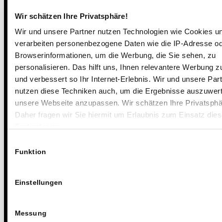
im Morgenkreis.
Alle kommen an,
Wir schätzen Ihre Privatsphäre!
finden sich im
Wir und unsere Partner nutzen Technologien wie Cookies u
Kreis ein, die
verarbeiten personenbezogene Daten wie die IP-Adresse o
Browserinformationen, um die Werbung, die Sie sehen, zu
Anliegen der
personalisieren. Das hilft uns, Ihnen relevantere Werbung z
Woche werden
und verbessert so Ihr Internet-Erlebnis. Wir und unsere Par
mit Hilfe des
nutzen diese Techniken auch, um die Ergebnisse auszuwer
Lernplaners oder
unsere Webseite anzupassen. Wir schätzen Ihre Privatsphä
der Lernplanerin
Daher fragen wir Sie hiermit um Erlaubnis zum Einsatz dies
erinnert und
Technologien.
geklärt.
Einwilligungsauswahl
Funktion
Weiterlesen
Einstellungen
Messung