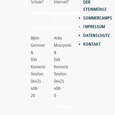
Schule?
Internat?
DER
STEINMÜHLE
Schulleitung
Internatsleitung
SOMMERCAMPS
&
&
IMPRESSUM
Geschäftsführung
Geschäftsführung
DATENSCHUTZ
Björn
Anke
KONTAKT
Gemmer
Muszynski
&
&
Dirk
Dirk
Konnertz
Konnertz
Telefon:
Telefon:
06421
06421
408-
408-
20
0
schule@steinmuehle.de
internat@steinmuehle.de