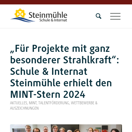
„Für Projekte mit ganz
besonderer Strahlkraft“:
Schule & Internat
Steinmühle erhielt den
MINT-Stern 2024
AKTUELLES
,
MINT
,
TALENTFÖRDERUNG
,
WETTBEWERBE &
AUSZEICHNUNGEN