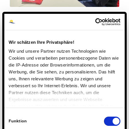
„Krawatte binden war gestern“ verkündete die Sparkassse
Marburg-Biedenkopf auf ihrem Roll-up, um beim
Ausbildungsberuf Bankkaufmann mögliche Gedanken an
ein zu konservatives Image gar nicht aufkommen zu
Wir schätzen Ihre Privatsphäre!
lassen. Damit hatten die Schülerinnen und Schüler des
Wir und unsere Partner nutzen Technologien wie
Steinmühlenjahrgangs 12 auch ohnehin kein Problem, wie
Cookies und verarbeiten personenbezogene Daten wie
es schien. Der Info-Stand des heimischen Geldinstituts
die IP-Adresse oder Browserinformationen, um die
beim Rotary-Berufsinformationstag an der Steinmühle war
Werbung, die Sie sehen, zu personalisieren. Das hilft
durchgehend gut besetzt. Bankkaufmann – ein Beruf mit
uns, Ihnen relevantere Werbung zu zeigen und
vielen Perspektiven, und wer hätte das besser bestätigen
verbessert so Ihr Internet-Erlebnis. Wir und unsere
können als der ebenfalls anwesende heutige
Partner nutzen diese Techniken auch, um die
Landtagsabgeordnete Dirk Bamberger (CDU), der in jenem
Ergebnisse auszuwerten und unsere Webseite
Bereich seinen beruflichen Start hinlegte.
anzupassen. Wir schätzen Ihre Privatsphäre. Daher
fragen wir Sie hiermit um Erlaubnis zum Einsatz dieser
Einwilligungsauswahl
Technologien.
Funktion
Ziemlich begehrt: Psychologie