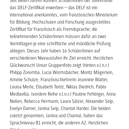
Seit vielen Jahren können Schüler/innen der Steinmühle
das DELF-Zertifikat erwerben – das DELF ist ein
international anerkanntes, vom französischen Ministerium
für Bildung, Hochschulen und Forschung ausgestelltes
Zertifikat für Französisch als Fremdsprache; die
teilnehmenden Schüler/innen müssen dafür an zwei
Vormittagen je eine schriftliche und mündliche Prüfung
ablegen. Dieses Jahr haben 16 Schüler/innen auf
verschiedenen Niveaustufen ihr Ziel erreicht. Herzlichen
Glückwunsch! Unser Gruppenfoto zeigt (hinten v.l.n.r.)
Philipp Zoremba, Lucia Wormsbächer, Moritz Mägerlein,
Amelie Schulze, Französischlehrerin Jeannine Walter,
Louisa Merle, Elisabeth Teetz, Niklas Diedrich, Pablo
Mediavilla, (vordere Reihe v.l.n.r.) Pauline Fehlinger, Anna
Nollen, Rebecca Hermann, Laura Sälzer, Alexander Seip,
Evelyn Damer, Janina Seip, Chantal Harder. Die beiden
zuletzt genannten, Janina und Chantal, haben das
Sprachniveau B1 erreicht, die anderen A2. Herzlichen