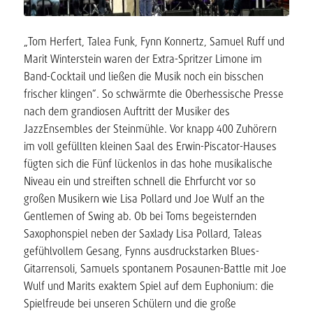
„Tom Herfert, Talea Funk, Fynn Konnertz, Samuel Ruff und
Marit Winterstein waren der Extra-Spritzer Limone im
Band-Cocktail und ließen die Musik noch ein bisschen
frischer klingen“. So schwärmte die Oberhessische Presse
nach dem grandiosen Auftritt der Musiker des
JazzEnsembles der Steinmühle. Vor knapp 400 Zuhörern
im voll gefüllten kleinen Saal des Erwin-Piscator-Hauses
fügten sich die Fünf lückenlos in das hohe musikalische
Niveau ein und streiften schnell die Ehrfurcht vor so
großen Musikern wie Lisa Pollard und Joe Wulf an the
Gentlemen of Swing ab. Ob bei Toms begeisternden
Saxophonspiel neben der Saxlady Lisa Pollard, Taleas
gefühlvollem Gesang, Fynns ausdruckstarken Blues-
Gitarrensoli, Samuels spontanem Posaunen-Battle mit Joe
Wulf und Marits exaktem Spiel auf dem Euphonium: die
Spielfreude bei unseren Schülern und die große