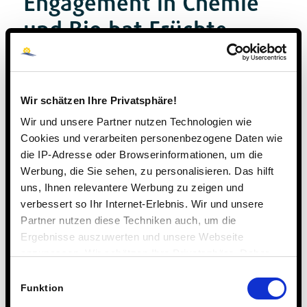
Engagement in Chemie
und Bio hat Früchte
getragen
AKTUELLES
,
ARCHIV
Wir schätzen Ihre Privatsphäre!
Wir und unsere Partner nutzen Technologien wie
Cookies und verarbeiten personenbezogene Daten wie
die IP-Adresse oder Browserinformationen, um die
Werbung, die Sie sehen, zu personalisieren. Das hilft
uns, Ihnen relevantere Werbung zu zeigen und
verbessert so Ihr Internet-Erlebnis. Wir und unsere
Partner nutzen diese Techniken auch, um die
Ergebnisse auszuwerten und unsere Webseite
Schulpreis „Jugend Forscht“ in Braunschweig
anzupassen. Wir schätzen Ihre Privatsphäre. Daher
verliehen
fragen wir Sie hiermit um Erlaubnis zum Einsatz dieser
Einwilligungsauswahl
Durch Engagement von Schule, Förderverein und Spenden
Technologien.
Funktion
der Firma Roche verfügt die Steinmühle seit dem Frühjahr