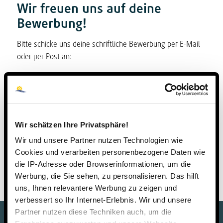
Wir freuen uns auf deine
Bewerbung!
Bitte schicke uns deine schriftliche Bewerbung per E-Mail
oder per Post an:
Steinmühle – Schule & Internat
Steinmühlenweg 21
35043 Marburg
bewerbung@steinmuehle.de
Wir schätzen Ihre Privatsphäre!
oder nutze unser Bewerbungsformular auf den
Wir und unsere Partner nutzen Technologien wie
Cookies und verarbeiten personenbezogene Daten wie
Detailseiten der Stellenangebote.
die IP-Adresse oder Browserinformationen, um die
Werbung, die Sie sehen, zu personalisieren. Das hilft
uns, Ihnen relevantere Werbung zu zeigen und
verbessert so Ihr Internet-Erlebnis. Wir und unsere
Partner nutzen diese Techniken auch, um die