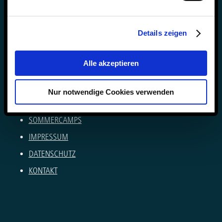
Anke Muszynski & Dirk Konnertz
Telefon: 06421 408-0
Details zeigen
internat@steinmuehle.de
Alle akzeptieren
NEWSLETTER
VERÖFFENTLICHUNGEN
Nur notwendige Cookies verwenden
KARRIERE AN DER STEINMÜHLE
SOMMERCAMPS
IMPRESSUM
DATENSCHUTZ
KONTAKT