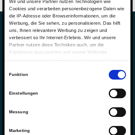
Wir und unsere Partner nutzen Technologien wie
Cookies und verarbeiten personenbezogene Daten wie
die IP-Adresse oder Browserinformationen, um die
Werbung, die Sie sehen, zu personalisieren. Das hilft
uns, Ihnen relevantere Werbung zu zeigen und
verbessert so Ihr Internet-Erlebnis. Wir und unsere
Partner nutzen diese Techniken auch, um die
Sie haben Fragen zur Schule?
Ergebnisse auszuwerten und unsere Webseite
anzupassen. Wir schätzen Ihre Privatsphäre. Daher
Schulleitung & Geschäftsführung
fragen wir Sie hiermit um Erlaubnis zum Einsatz dieser
Einwilligungsauswahl
Björn Gemmer & Dirk Konnertz
Technologien.
Funktion
Telefon: 06421 408-20
schule@steinmuehle.de
Einstellungen
Messung
Sie haben Fragen zum Internat?
Internatsleitung & Geschäftsführung
Marketing