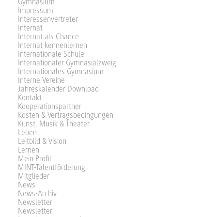
Gymnasium
Impressum
Interessenvertreter
Internat
Internat als Chance
Internat kennenlernen
Internationale Schule
Internationaler Gymnasialzweig
Internationales Gymnasium
Interne Vereine
Jahreskalender Download
Kontakt
Kooperationspartner
Kosten & Vertragsbedingungen
Kunst, Musik & Theater
Leben
Leitbild & Vision
Lernen
Mein Profil
MINT-Talentförderung
Mitglieder
News
News-Archiv
Newsletter
Newsletter