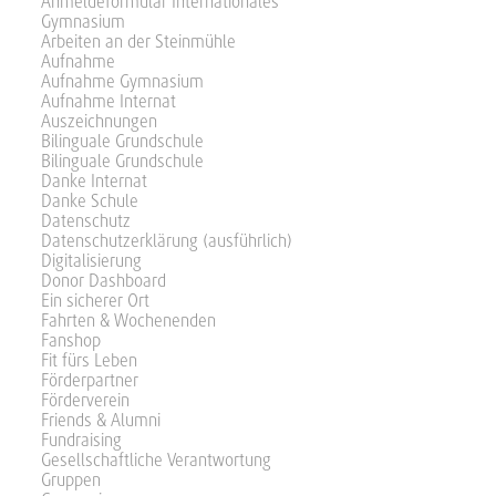
Anmeldeformular Internationales
Gymnasium
Arbeiten an der Steinmühle
Aufnahme
Aufnahme Gymnasium
Aufnahme Internat
Auszeichnungen
Bilinguale Grundschule
Bilinguale Grundschule
Danke Internat
Danke Schule
Datenschutz
Datenschutzerklärung (ausführlich)
Digitalisierung
Donor Dashboard
Ein sicherer Ort
Fahrten & Wochenenden
Fanshop
Fit fürs Leben
Förderpartner
Förderverein
Friends & Alumni
Fundraising
Gesellschaftliche Verantwortung
Gruppen