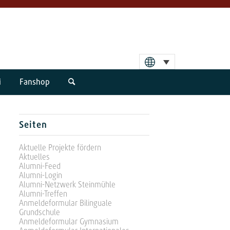
i
Fanshop
Seiten
Aktuelle Projekte fördern
Aktuelles
Alumni-Feed
Alumni-Login
Alumni-Netzwerk Steinmühle
Alumni-Treffen
Anmeldeformular Bilinguale
Grundschule
Anmeldeformular Gymnasium