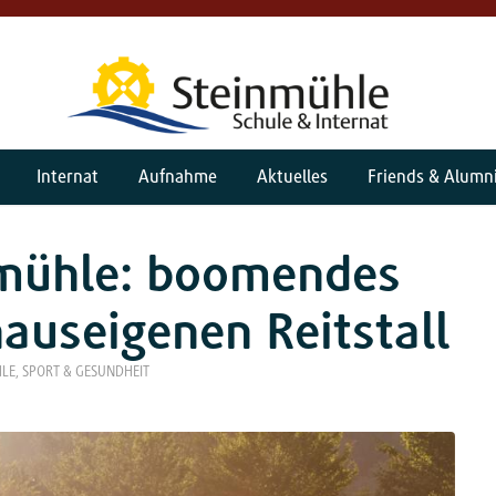
Internat
Aufnahme
Aktuelles
Friends & Alumn
nmühle: boomendes
auseigenen Reitstall
HLE
,
SPORT & GESUNDHEIT