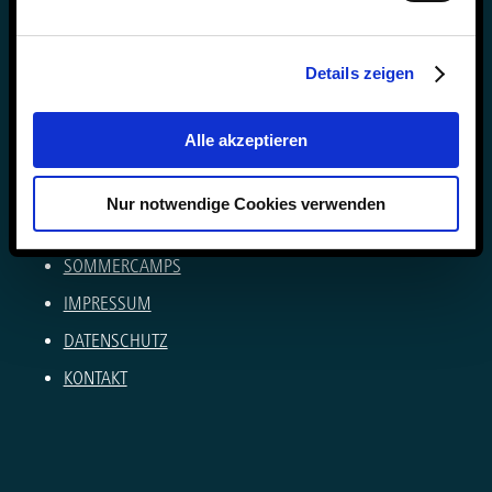
Anke Muszynski & Dirk Konnertz
Telefon: 06421 408-0
Details zeigen
internat@steinmuehle.de
Alle akzeptieren
NEWSLETTER
VERÖFFENTLICHUNGEN
Nur notwendige Cookies verwenden
KARRIERE AN DER STEINMÜHLE
SOMMERCAMPS
IMPRESSUM
DATENSCHUTZ
KONTAKT