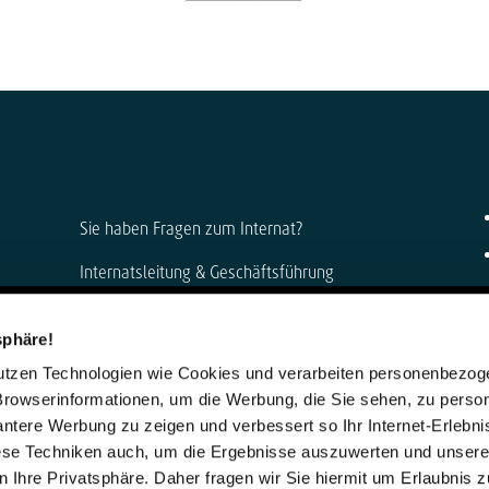
Sie haben Fragen zum Internat?
Internatsleitung & Geschäftsführung
Anke Muszynski & Dirk Konnertz
sphäre!
Telefon: 06421 408-0
nutzen Technologien wie Cookies und verarbeiten personenbezo
internat@steinmuehle.de
Browserinformationen, um die Werbung, die Sie sehen, zu person
vantere Werbung zu zeigen und verbessert so Ihr Internet-Erlebni
iese Techniken auch, um die Ergebnisse auszuwerten und unser
 Ihre Privatsphäre. Daher fragen wir Sie hiermit um Erlaubnis 