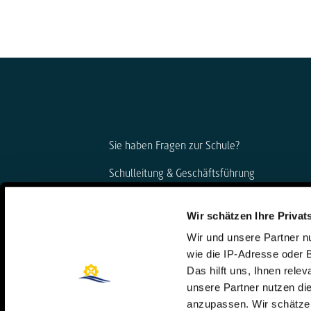
Sie haben Fragen zur Schule?
Schulleitung & Geschäftsführung
Björn Gemmer & Dirk Konnertz
Wir schätzen Ihre Privat
Telefon: 06421 408-20
Wir und unsere Partner 
schule@steinmuehle.de
wie die IP-Adresse oder 
Das hilft uns, Ihnen rele
unsere Partner nutzen d
anzupassen. Wir schätzen