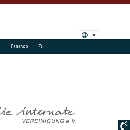
i
Fanshop