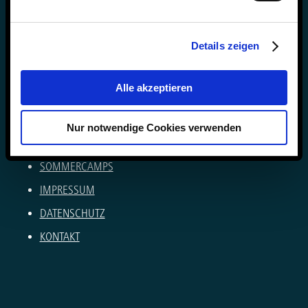
Anke Muszynski & Dirk Konnertz
Telefon: 06421 408-0
Details zeigen
internat@steinmuehle.de
Alle akzeptieren
NEWSLETTER
VERÖFFENTLICHUNGEN
Nur notwendige Cookies verwenden
KARRIERE AN DER STEINMÜHLE
SOMMERCAMPS
IMPRESSUM
DATENSCHUTZ
KONTAKT