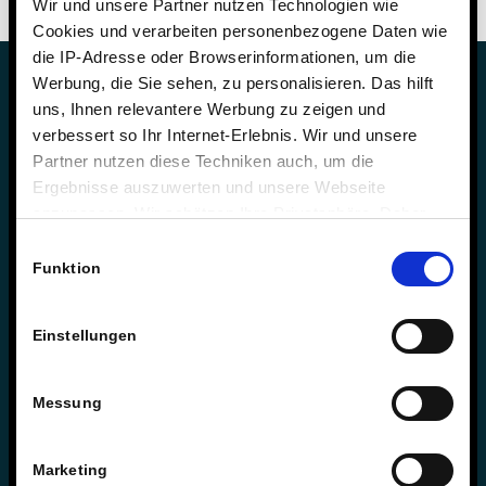
Wir und unsere Partner nutzen Technologien wie
Cookies und verarbeiten personenbezogene Daten wie
die IP-Adresse oder Browserinformationen, um die
Werbung, die Sie sehen, zu personalisieren. Das hilft
uns, Ihnen relevantere Werbung zu zeigen und
verbessert so Ihr Internet-Erlebnis. Wir und unsere
Partner nutzen diese Techniken auch, um die
Sie haben Fragen zur Schule?
Ergebnisse auszuwerten und unsere Webseite
anzupassen. Wir schätzen Ihre Privatsphäre. Daher
Schulleitung & Geschäftsführung
fragen wir Sie hiermit um Erlaubnis zum Einsatz dieser
Einwilligungsauswahl
Björn Gemmer & Dirk Konnertz
Technologien.
Funktion
Telefon: 06421 408-20
schule@steinmuehle.de
Einstellungen
Messung
Sie haben Fragen zum Internat?
Internatsleitung & Geschäftsführung
Marketing