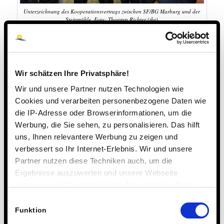
Unterzeichnung des Kooperationsvertrags zwischen SF/BG Marburg und der
Steinmühle. Foto: Thorsten Richter (thr)
4. NOVEMBER 2019
Wir schätzen Ihre Privatsphäre!
Wir und unsere Partner nutzen Technologien wie
Cookies und verarbeiten personenbezogene Daten wie
die IP-Adresse oder Browserinformationen, um die
Werbung, die Sie sehen, zu personalisieren. Das hilft
uns, Ihnen relevantere Werbung zu zeigen und
Seiten
verbessert so Ihr Internet-Erlebnis. Wir und unsere
Partner nutzen diese Techniken auch, um die
Ergebnisse auszuwerten und unsere Webseite
Aktuelle Projekte fördern
anzupassen. Wir schätzen Ihre Privatsphäre. Daher
Aktuelles
fragen wir Sie hiermit um Erlaubnis zum Einsatz dieser
Einwilligungsauswahl
Alumni-Feed
Technologien.
Funktion
Alumni-Login