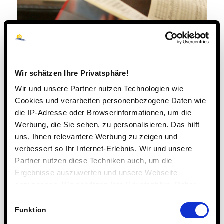
Wir schätzen Ihre Privatsphäre!
Wir und unsere Partner nutzen Technologien wie
Cookies und verarbeiten personenbezogene Daten wie
die IP-Adresse oder Browserinformationen, um die
Werbung, die Sie sehen, zu personalisieren. Das hilft
uns, Ihnen relevantere Werbung zu zeigen und
verbessert so Ihr Internet-Erlebnis. Wir und unsere
Partner nutzen diese Techniken auch, um die
Ergebnisse auszuwerten und unsere Webseite
anzupassen. Wir schätzen Ihre Privatsphäre. Daher
fragen wir Sie hiermit um Erlaubnis zum Einsatz dieser
Einwilligungsauswahl
Technologien.
Funktion