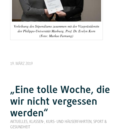
Verleihung des Stipendiums zusammen mit der Vizepräsidentin
der Philipps-Universität Marburg, Prof. Dr. Evelyn Korn
(Foto: Markus Farnung)
19. MÄRZ 2019
„Eine tolle Woche, die
wir nicht vergessen
werden“
AKTUELLES
,
KLASSEN-, KURS- UND HÄUSERFAHRTEN
,
SPORT &
GESUNDHEIT