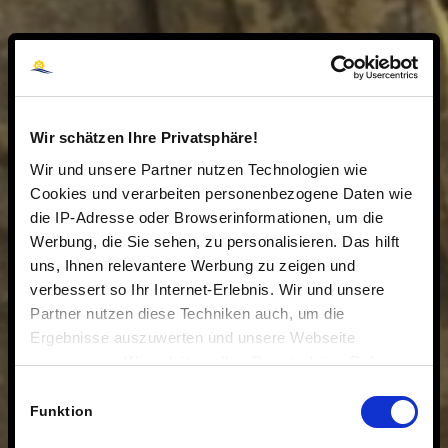
Wir schätzen Ihre Privatsphäre!
Wir und unsere Partner nutzen Technologien wie
Cookies und verarbeiten personenbezogene Daten wie
die IP-Adresse oder Browserinformationen, um die
Werbung, die Sie sehen, zu personalisieren. Das hilft
uns, Ihnen relevantere Werbung zu zeigen und
verbessert so Ihr Internet-Erlebnis. Wir und unsere
Partner nutzen diese Techniken auch, um die
Ergebnisse auszuwerten und unsere Webseite
anzupassen. Wir schätzen Ihre Privatsphäre. Daher
fragen wir Sie hiermit um Erlaubnis zum Einsatz dieser
Einwilligungsauswahl
Technologien.
Funktion