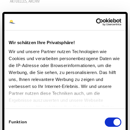
AKTUELLES
,
ARCHIV
Noch rechtzeitig vor dem Beginn der Herbstferien konnten
die Schülerinnen und Schüler der Bläserklasse 5 ihre
Instrumente in Empfang nehmen. Zur Seite standen ihnen
dabei die Bläser der 6. Klassen, die beim Auspacken und
Wir schätzen Ihre Privatsphäre!
beim Zusammenbau helfen konnten und auch manchen
Wir und unsere Partner nutzen Technologien wie
nützlichen Rat gaben. Im Beisein einiger Eltern
Cookies und verarbeiten personenbezogene Daten wie
produzierten die jungen Künstler einen ersten
die IP-Adresse oder Browserinformationen, um die
Orchestersound.
Werbung, die Sie sehen, zu personalisieren. Das hilft
uns, Ihnen relevantere Werbung zu zeigen und
verbessert so Ihr Internet-Erlebnis. Wir und unsere
Partner nutzen diese Techniken auch, um die
Ergebnisse auszuwerten und unsere Webseite
anzupassen. Wir schätzen Ihre Privatsphäre. Daher
fragen wir Sie hiermit um Erlaubnis zum Einsatz dieser
Einwilligungsauswahl
Technologien.
Funktion