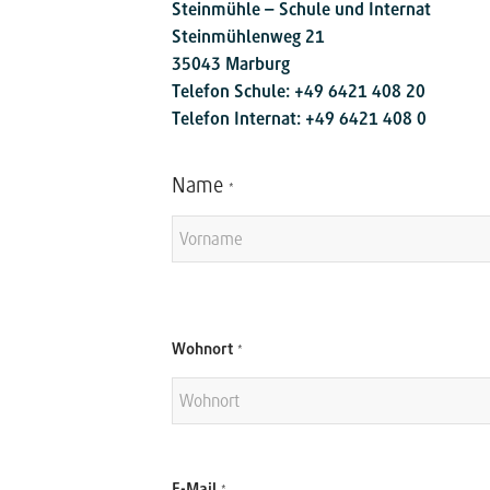
Steinmühle – Schule und Internat
Steinmühlenweg 21
35043 Marburg
Telefon Schule: +49 6421 408 20
Telefon Internat: +49 6421 408 0
Name
*
Vorname
N
Wohnort
*
a
m
e
A
d
r
e
E-Mail
*