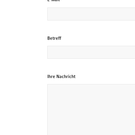
s
s
e
S
i
e
Betreff
Ihre Nachricht