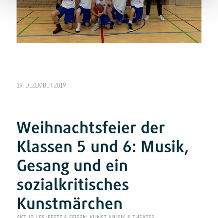
19. DEZEMBER 2019
Weihnachtsfeier der
Klassen 5 und 6: Musik,
Gesang und ein
sozialkritisches
Kunstmärchen
AKTUELLES
,
FESTE & FEIERN
,
KUNST, MUSIK & THEATER