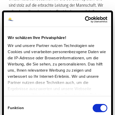
sind stolz auf die erbrachte Leistung der Mannschaft. Wir
wünschen allen einen guten Start in das neue Jahr.“
Spieler:
Hannes Bergmann
Pablo Mediavilla
Wir schätzen Ihre Privatsphäre!
Luka Hartmann
Wir und unsere Partner nutzen Technologien wie
Anton Scheider
Cookies und verarbeiten personenbezogene Daten wie
Fabian Seidel
die IP-Adresse oder Browserinformationen, um die
Eren Pektas
Werbung, die Sie sehen, zu personalisieren. Das hilft
Leo Tschentke
uns, Ihnen relevantere Werbung zu zeigen und
Xaver Teres Loytved
verbessert so Ihr Internet-Erlebnis. Wir und unsere
Jonah Schorm
Partner nutzen diese Techniken auch, um die
Ergebnisse auszuwerten und unsere Webseite
Coaches:
anzupassen. Wir schätzen Ihre Privatsphäre. Daher
Jonas Neirich
fragen wir Sie hiermit um Erlaubnis zum Einsatz dieser
Michael Neirich
Einwilligungsauswahl
Technologien.
Funktion
Marc Bepperling