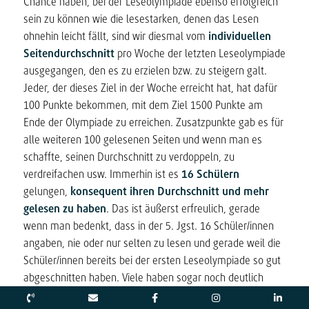
Chance haben, bei der Leseolympiade ebenso erfolgreich
sein zu können wie die lesestarken, denen das Lesen
ohnehin leicht fällt, sind wir diesmal vom
individuellen
Seitendurchschnitt
pro Woche der letzten Leseolympiade
ausgegangen, den es zu erzielen bzw. zu steigern galt.
Jeder, der dieses Ziel in der Woche erreicht hat, hat dafür
100 Punkte bekommen, mit dem Ziel 1500 Punkte am
Ende der Olympiade zu erreichen. Zusatzpunkte gab es für
alle weiteren 100 gelesenen Seiten und wenn man es
schaffte, seinen Durchschnitt zu verdoppeln, zu
verdreifachen usw. Immerhin ist es
16 Schülern
gelungen,
konsequent ihren Durchschnitt und mehr
gelesen zu haben
. Das ist äußerst erfreulich, gerade
wenn man bedenkt, dass in der 5. Jgst. 16 Schüler/innen
angaben, nie oder nur selten zu lesen und gerade weil die
Schüler/innen bereits bei der ersten Leseolympiade so gut
abgeschnitten haben. Viele haben sogar noch deutlich
mehr als bei der ersten Leseolympiade gelesen. Gesamt