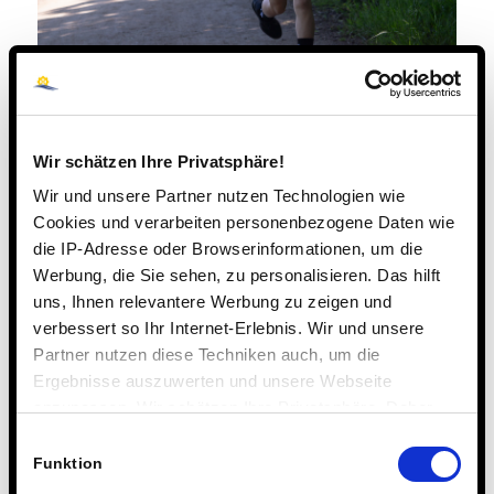
Wir schätzen Ihre Privatsphäre!
Wir und unsere Partner nutzen Technologien wie
Cookies und verarbeiten personenbezogene Daten wie
die IP-Adresse oder Browserinformationen, um die
Werbung, die Sie sehen, zu personalisieren. Das hilft
uns, Ihnen relevantere Werbung zu zeigen und
verbessert so Ihr Internet-Erlebnis. Wir und unsere
Partner nutzen diese Techniken auch, um die
Ergebnisse auszuwerten und unsere Webseite
anzupassen. Wir schätzen Ihre Privatsphäre. Daher
fragen wir Sie hiermit um Erlaubnis zum Einsatz dieser
Einwilligungsauswahl
Technologien.
Funktion