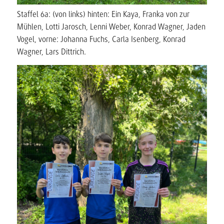
Staffel 6a: (von links) hinten: Ein Kaya, Franka von zur
Mühlen, Lotti Jarosch, Lenni Weber, Konrad Wagner, Jaden
Vogel, vorne: Johanna Fuchs, Carla Isenberg, Konrad
Wagner, Lars Dittrich.