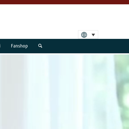
i
Fanshop