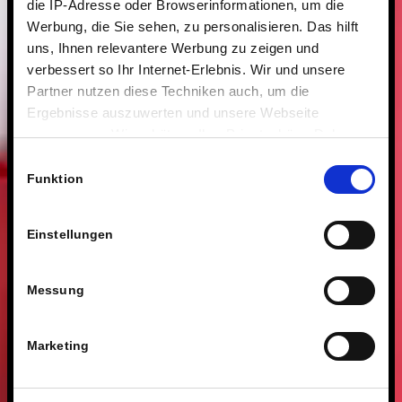
die IP-Adresse oder Browserinformationen, um die
Werbung, die Sie sehen, zu personalisieren. Das hilft
uns, Ihnen relevantere Werbung zu zeigen und
verbessert so Ihr Internet-Erlebnis. Wir und unsere
Partner nutzen diese Techniken auch, um die
Ergebnisse auszuwerten und unsere Webseite
anzupassen. Wir schätzen Ihre Privatsphäre. Daher
fragen wir Sie hiermit um Erlaubnis zum Einsatz dieser
Einwilligungsauswahl
Technologien.
Funktion
Einstellungen
Messung
Marketing