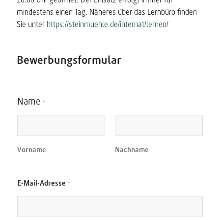
mindestens einen Tag. Näheres über das Lernbüro finden
Sie unter
https://steinmuehle.de/internat/lernen/
Bewerbungsformular
K
Name
o
*
m
m
e
n
t
Vorname
Nachname
a
r
h
*
E-Mail-Adresse
*
o
o
c
d
h
e
l
r