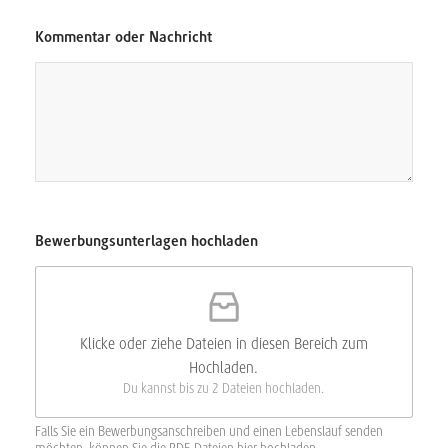
t
e
Kommentar oder Nachricht
n
s
c
h
u
t
z
K
o
m
m
Bewerbungsunterlagen hochladen
e
n
t
a
r
Klicke oder ziehe Dateien in diesen Bereich zum
Hochladen.
Du kannst bis zu 2 Dateien hochladen.
Falls Sie ein Bewerbungsanschreiben und einen Lebenslauf senden