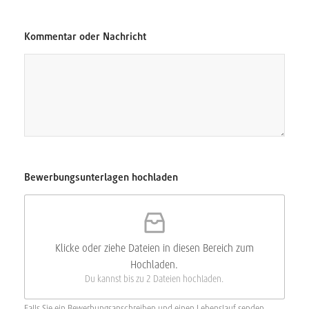
a
d
e
Kommentar oder Nachricht
n
K
o
m
m
e
n
t
a
r
N
Bewerbungsunterlagen hochladen
a
m
e
Klicke oder ziehe Dateien in diesen Bereich zum
Hochladen.
Du kannst bis zu 2 Dateien hochladen.
Falls Sie ein Bewerbungsanschreiben und einen Lebenslauf senden