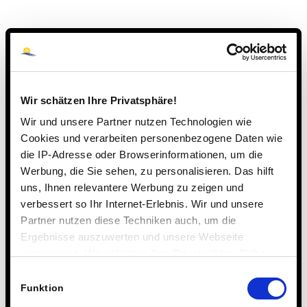
*
n
a
t
i
v
e
:
Wir schätzen Ihre Privatsphäre!
Seiten
Wir und unsere Partner nutzen Technologien wie
Cookies und verarbeiten personenbezogene Daten wie
Aktuelle Projekte fördern
die IP-Adresse oder Browserinformationen, um die
Aktuelles
Werbung, die Sie sehen, zu personalisieren. Das hilft
uns, Ihnen relevantere Werbung zu zeigen und
Alumni-Feed
verbessert so Ihr Internet-Erlebnis. Wir und unsere
Alumni-Login
Partner nutzen diese Techniken auch, um die
Alumni-Netzwerk Steinmühle
Ergebnisse auszuwerten und unsere Webseite
Alumni-Treffen
anzupassen. Wir schätzen Ihre Privatsphäre. Daher
Anmeldeformular Bilinguale Grundschule
fragen wir Sie hiermit um Erlaubnis zum Einsatz dieser
Einwilligungsauswahl
Anmeldeformular Gymnasium
Technologien.
Funktion
Anmeldeformular Internationales Gymnasium