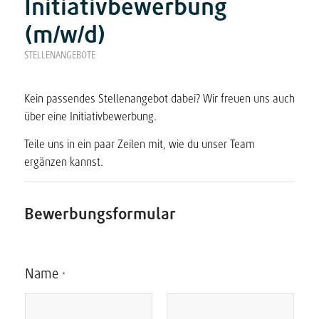
Initiativbewerbung
r
i
c
n
(m/w/d)
h
a
t
STELLENANGEBOTE
K
t
o
i
m
Kein passendes Stellenangebot dabei? Wir freuen uns auch
m
v
e
über eine Initiativbewerbung.
e
n
t
Teile uns in ein paar Zeilen mit, wie du unser Team
:
a
ergänzen kannst.
r
Bewerbungsformular
K
Name
o
*
m
m
e