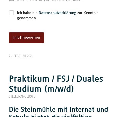
möchten, können Sie die PDF-Dateien hier hochladen.
D
Ich habe die
Datenschutzerklärung
zur Kenntnis
a
genommen
t
e
n
s
Jetzt bewerben
c
A
h
l
u
t
t
25. FEBRUAR 2026
e
z
r
*
n
a
Praktikum / FSJ / Duales
t
i
Studium (m/w/d)
v
e
STELLENANGEBOTE
:
Die Steinmühle mit Internat und