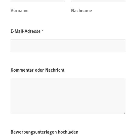
n
t
Vorname
Nachname
a
r
*
E-Mail-Adresse
*
*
D
Kommentar oder Nachricht
a
t
e
n
s
c
h
u
t
z
E
Bewerbungsunterlagen hochladen
-