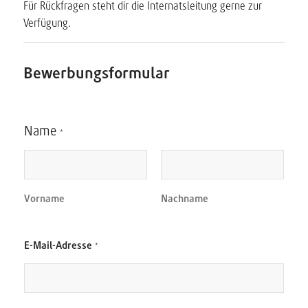
Für Rückfragen steht dir die Internatsleitung gerne zur
Verfügung.
Bewerbungsformular
*
Name
o
*
d
e
r
*
Vorname
Nachname
o
E-Mail-Adresse
*
d
e
r
D
a