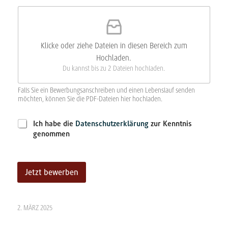
M
a
i
l
Klicke oder ziehe Dateien in diesen Bereich zum
-
A
Hochladen.
d
Du kannst bis zu 2 Dateien hochladen.
r
e
Falls Sie ein Bewerbungsanschreiben und einen Lebenslauf senden
s
möchten, können Sie die PDF-Dateien hier hochladen.
s
e
D
N
Ich habe die
Datenschutzerklärung
zur Kenntnis
a
a
genommen
t
c
e
h
n
r
s
i
Jetzt bewerben
c
c
A
h
h
l
u
t
t
t
2. MÄRZ 2025
e
z
r