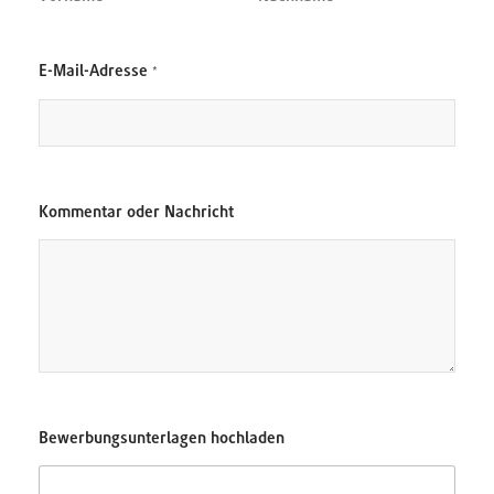
D
E-Mail-Adresse
*
a
t
e
n
s
c
h
Kommentar oder Nachricht
u
t
z
*
*
Bewerbungsunterlagen hochladen