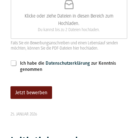
Klicke oder ziehe Dateien in diesen Bereich zum
Hochladen.
Du kannst bis zu 2 Dateien hochladen.
Falls Sie ein Bewerbungsanschreiben und einen Lebenslauf senden
möchten, können Sie die PDF-Dateien hier hochladen.
h
D
Ich habe die
Datenschutzerklärung
zur Kenntnis
o
a
genommen
c
t
h
e
l
n
a
s
Jetzt bewerben
d
c
e
h
A
n
u
N
l
t
25. JANUAR 2026
a
z
t
c
h
*
e
r