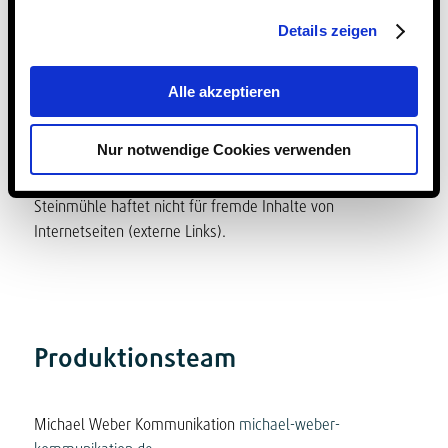
Seiten unterliegen weltweitem Urheberrecht. Jeder
Verstoß gegen Urheberrechte oder sonstige Rechte,
Details zeigen
insbesondere unerlaubte Verwendung, Reproduktion oder
Weitergabe einzelner Inhalte oder kompletter Seiten wird
Alle akzeptieren
sowohl zivilrechtlich, als auch strafrechtlich verfolgt. Die
genannten Firmen-, Marken-, Handels-Namen sowie
Nur notwendige Cookies verwenden
Produktbeschreibungen unterliegen, soweit nichts anderes
vermerkt ist, Namens- bzw. Markenrechtsschutz. Die
Steinmühle haftet nicht für fremde Inhalte von
Internetseiten (externe Links).
Produktionsteam
Michael Weber Kommunikation
michael-weber-