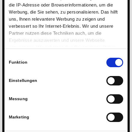
E-Mail:
schule@steinmuehle.de
die IP-Adresse oder Browserinformationen, um die
Werbung, die Sie sehen, zu personalisieren. Das hilft
uns, Ihnen relevantere Werbung zu zeigen und
Für das Internat:
verbessert so Ihr Internet-Erlebnis. Wir und unsere
Partner nutzen diese Techniken auch, um die
Steinmühle gGmbH
Ergebnisse auszuwerten und unsere Webseite
Steinmühlenweg 21
anzupassen. Wir schätzen Ihre Privatsphäre. Daher
fragen wir Sie hiermit um Erlaubnis zum Einsatz dieser
Einwilligungsauswahl
35043 Marburg
Technologien.
Funktion
Geschäftsführer: Dirk Konnertz
Einstellungen
Registergericht: Amtsgericht Marburg HRB 8376
Tel: 06421 408-0
Messung
E-Mail:
internat@steinmuehle.de
Marketing
Copyright: Texte, Bilder, Grafiken sowie Layout dieser