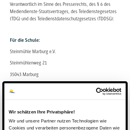
Verantwortlich im Sinne des Presserechts, des § 6 des
Mediendienste-Staatsvertrages, des Teledienstegesetzes
(TDG) und des Teledienstdatenschutzgesetzes (TDDSG):
Für die Schule:
Steinmühle Marburg e.V.
Steinmühlenweg 21
35043 Marburg
Vorstand: Egon Vaupel & Gerhard Müller
Geschäftsführer: Dirk Konnertz
Registergericht: Amtsgericht Marburg VR730
Wir schätzen Ihre Privatsphäre!
Tel.: 06421 408-29
Wir und unsere Partner nutzen Technologien wie
Cookies und verarbeiten personenbezogene Daten wie