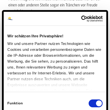
einen oder anderen Stelle sogar ein Tränchen vor Freude
verdrückt wurde.
Hessenhaus rätselt: Wie gut kennen wir uns wirklich?
Wir schätzen Ihre Privatsphäre!
Am Samstagabend strahlte die Teestube so schön wie
Wir und unsere Partner nutzen Technologien wie
schon lange nicht mehr. Die Schüler*innen und
Cookies und verarbeiten personenbezogene Daten wie
Pädagog*innen hatten den Raum in einen kleinen
die IP-Adresse oder Browserinformationen, um die
Weihnachtstraum verwandelt. Nach ein paar Runden
Werbung, die Sie sehen, zu personalisieren. Das hilft
Singstar und dem Austausch der Wichtelgeschenke
uns, Ihnen relevantere Werbung zu zeigen und
untereinander wurde es noch einmal spannend: Das
verbessert so Ihr Internet-Erlebnis. Wir und unsere
pädagogische Hausleiterteam hatte sich interessante
Partner nutzen diese Techniken auch, um die
Fragen zur Wohngemeinschaft überlegt. Auf einer digitalen
Ergebnisse auszuwerten und unsere Webseite
Plattform beantworteten die Schüler*innen die Fragen und
anzupassen. Wir schätzen Ihre Privatsphäre. Daher
verfolgten die Auswertung des Live-Rankings gespannt.
fragen wir Sie hiermit um Erlaubnis zum Einsatz dieser
Einwilligungsauswahl
Welche Farbe hat die Bürotür? Und wer ist der oder die
Technologien.
Funktion
Älteste im Haus? So lernte sich die Wohngemeinschaft