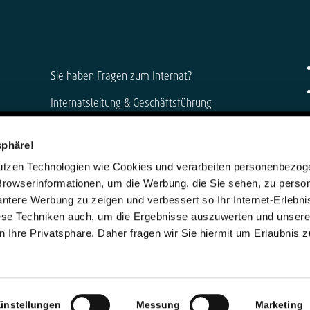
Sie haben Fragen zum Internat?
Internatsleitung & Geschäftsführung
Anke Muszynski & Dirk Konnertz
sphäre!
Telefon: 06421 408-0
nutzen Technologien wie Cookies und verarbeiten personenbezo
internat@steinmuehle.de
Browserinformationen, um die Werbung, die Sie sehen, zu person
vantere Werbung zu zeigen und verbessert so Ihr Internet-Erlebni
iese Techniken auch, um die Ergebnisse auszuwerten und unser
 Ihre Privatsphäre. Daher fragen wir Sie hiermit um Erlaubnis 
instellungen
Messung
Marketing