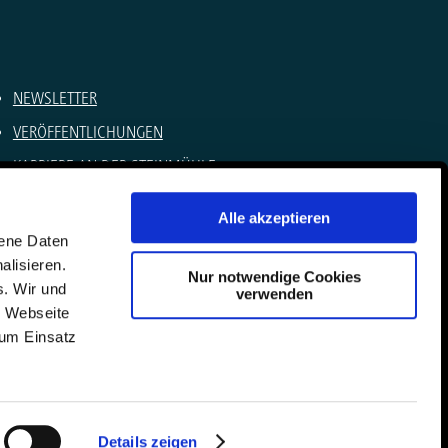
NEWSLETTER
VERÖFFENTLICHUNGEN
KARRIERE AN DER STEINMÜHLE
SOMMERCAMPS
Alle akzeptieren
IMPRESSUM
gene Daten
alisieren.
DATENSCHUTZ
Nur notwendige Cookies
s. Wir und
verwenden
KONTAKT
e Webseite
zum Einsatz
Details zeigen