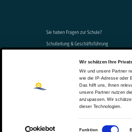
Sie haben Fragen zur Schule?
Schulleitung & Geschäftsführung
Björn Gemmer & Dirk Konnertz
Wir schätzen Ihre Privat
Telefon: 06421 408-20
Wir und unsere Partner 
schule@steinmuehle.de
wie die IP-Adresse oder 
Das hilft uns, Ihnen rele
unsere Partner nutzen d
anzupassen. Wir schätzen
dieser Technologien.
Einwilligungsauswahl
Funktion
E