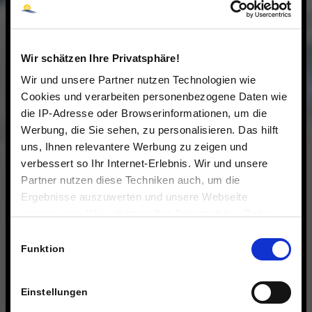
Wir schätzen Ihre Privatsphäre!
Wir und unsere Partner nutzen Technologien wie
Cookies und verarbeiten personenbezogene Daten wie
die IP-Adresse oder Browserinformationen, um die
Werbung, die Sie sehen, zu personalisieren. Das hilft
uns, Ihnen relevantere Werbung zu zeigen und
verbessert so Ihr Internet-Erlebnis. Wir und unsere
Partner nutzen diese Techniken auch, um die
Ergebnisse auszuwerten und unsere Webseite
anzupassen. Wir schätzen Ihre Privatsphäre. Daher
fragen wir Sie hiermit um Erlaubnis zum Einsatz dieser
Einwilligungsauswahl
Technologien.
Funktion
Einstellungen