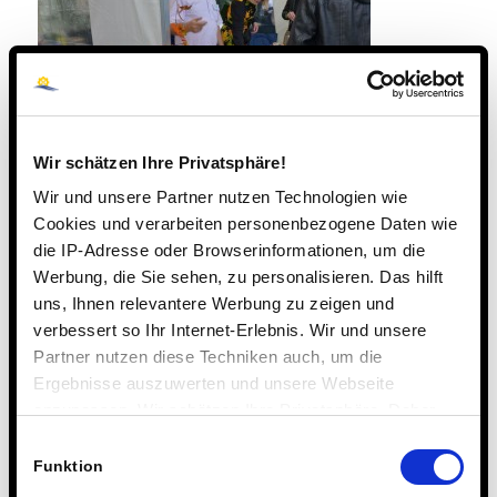
Wir schätzen Ihre Privatsphäre!
Wir und unsere Partner nutzen Technologien wie
Cookies und verarbeiten personenbezogene Daten wie
die IP-Adresse oder Browserinformationen, um die
Werbung, die Sie sehen, zu personalisieren. Das hilft
uns, Ihnen relevantere Werbung zu zeigen und
verbessert so Ihr Internet-Erlebnis. Wir und unsere
Partner nutzen diese Techniken auch, um die
Ergebnisse auszuwerten und unsere Webseite
anzupassen. Wir schätzen Ihre Privatsphäre. Daher
fragen wir Sie hiermit um Erlaubnis zum Einsatz dieser
Einwilligungsauswahl
Technologien.
Funktion