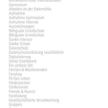
Anmeldeformular Internationales
Gymnasium
Arbeiten an der Steinmühle
Aufnahme
Aufnahme Gymnasium
Aufnahme Internat
Auszeichnungen
Bilinguale Grundschule
Bilinguale Grundschule
Danke Internat
Danke Schule
Datenschutz
Datenschutzerklärung (ausführlich)
Digitalisierung
Donor Dashboard
Ein sicherer Ort
Fahrten & Wochenenden
Fanshop
Fit fürs Leben
Förderpartner
Förderverein
Friends & Alumni
Fundraising
Gesellschaftliche Verantwortung
Gruppen