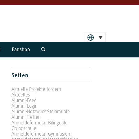
i
Fanshop
Seiten
Aktuelle Projekte fördern
Aktuelles
Alumni-Feed
Alumni-Login
Alumni-Netzwerk Steinmühle
Alumni-Treffen
Anmeldeformular Bilinguale
Grundschule
Anmeldeformular Gymnasium