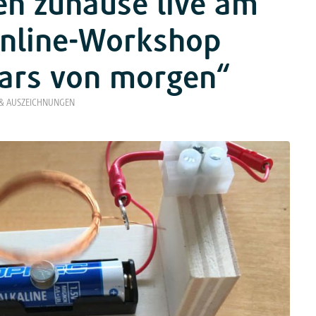
en zuhause live am
Online-Workshop
tars von morgen“
& AUSZEICHNUNGEN