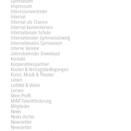
Gymnasium
Impressum
Interessenvertreter
Internat
Internat als Chance
Internat kennenlernen
Internationale Schule
Internationaler Gymnasialzweig
Internationales Gymnasium
Interne Vereine
Jahreskalender Download
Kontakt
Kooperationspartner
Kosten & Vertragsbedingungen
Kunst, Musik & Theater
Leben
Leitbild & Vision
Lernen
Mein Profil
MINT-Talentförderung
Mitglieder
News
News-Archiv
Newsletter
Newsletter