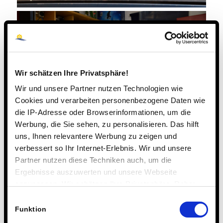
Wir schätzen Ihre Privatsphäre!
Wir und unsere Partner nutzen Technologien wie
Cookies und verarbeiten personenbezogene Daten wie
die IP-Adresse oder Browserinformationen, um die
Werbung, die Sie sehen, zu personalisieren. Das hilft
uns, Ihnen relevantere Werbung zu zeigen und
verbessert so Ihr Internet-Erlebnis. Wir und unsere
Partner nutzen diese Techniken auch, um die
Ergebnisse auszuwerten und unsere Webseite
28. NOVEMBER 2016
anzupassen. Wir schätzen Ihre Privatsphäre. Daher
fragen wir Sie hiermit um Erlaubnis zum Einsatz dieser
Einwilligungsauswahl
Technologien.
Funktion