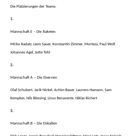
Die Platzierungen der Teams:
1.
M
a
nns
c
h
af
t
E
–
Die
Rak
e
t
e
n
Mirko Radatz,
Leon Sauer, Konstantin Zimmer, Morteza, Paul Wolf,
Johannes Agel, Jutta Töhl
2.
M
a
nns
c
h
af
t
A
–
Die
E
i
se
rn
e
n
Olaf Schubert, Jarik Nickel, Achim Bauer, Laurens Hamann, Sam
Kempkes, Nils Blessing, Linus Benavente, Niklas Richert
3.
M
a
nns
c
h
af
t
B
–
Die
E
i
s
kalt
e
n