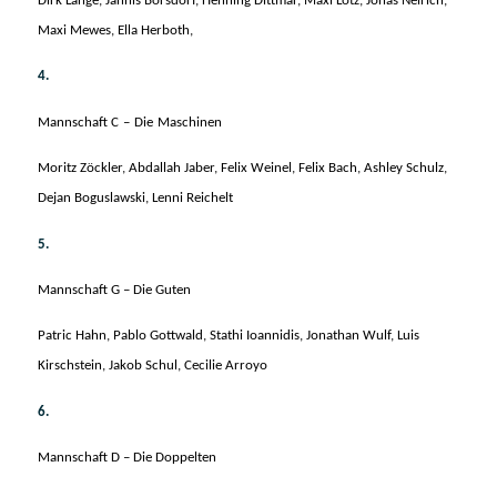
Dirk Lange, Jannis Borsdorf, Henning Dittmar, Maxi Lotz, Jonas Neirich,
Maxi Mewes, Ella Herboth,
4.
M
a
nns
c
h
af
t
C
–
Die
M
as
chin
e
n
Moritz Zöckler, Abdallah Jaber, Felix Weinel, Felix Bach, Ashley Schulz,
Dejan Boguslawski, Lenni Reichelt
5.
Mannschaft G – Die Guten
Patric Hahn, Pablo Gottwald, Stathi Ioannidis, Jonathan Wulf, Luis
Kirschstein, Jakob Schul, Cecilie Arroyo
6.
Mannschaft D – Die Doppelten