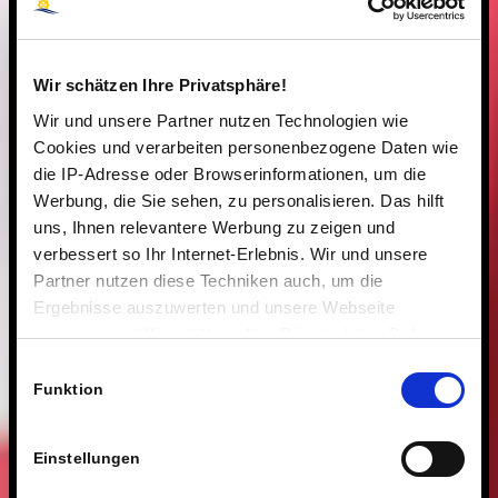
Wir schätzen Ihre Privatsphäre!
Wir und unsere Partner nutzen Technologien wie
Cookies und verarbeiten personenbezogene Daten wie
die IP-Adresse oder Browserinformationen, um die
Werbung, die Sie sehen, zu personalisieren. Das hilft
uns, Ihnen relevantere Werbung zu zeigen und
verbessert so Ihr Internet-Erlebnis. Wir und unsere
Partner nutzen diese Techniken auch, um die
Ergebnisse auszuwerten und unsere Webseite
anzupassen. Wir schätzen Ihre Privatsphäre. Daher
fragen wir Sie hiermit um Erlaubnis zum Einsatz dieser
Einwilligungsauswahl
Technologien.
Funktion
Einstellungen